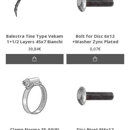
Balestra Tine Type Vekam
Bolt for Disc 6x12
1+1/2 Layers 45x7 Bianchi
+Washer Zync Plated
39,84€
0,07€
Clamp Norma 35-50(9)
Disc Rivet M6x12