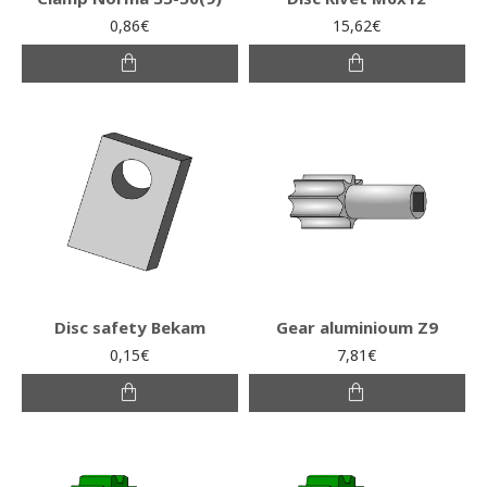
0,86€
15,62€
Disc safety Bekam
Gear aluminioum Ζ9
0,15€
7,81€