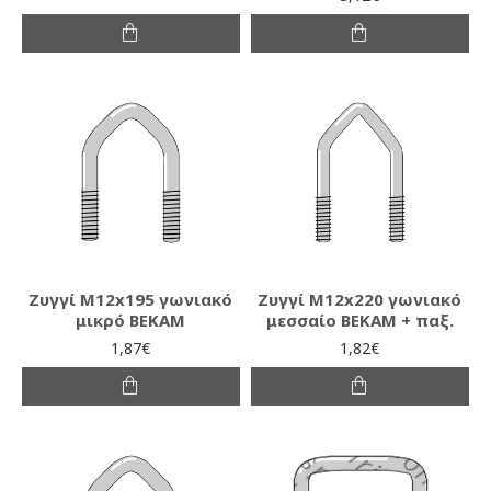
Ζυγγί Μ12x195 γωνιακό
Ζυγγί Μ12x220 γωνιακό
μικρό ΒΕΚΑΜ
μεσσαίο ΒΕΚΑΜ + παξ.
1,87€
1,82€