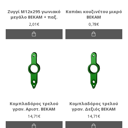
Ζυγγί Μ12x295 γωνιακό
Καπάκι κουζινέτου μικρό
μεγάλο ΒΕΚΑΜ + παξ.
ΒΕΚΑΜ
2,01€
0,78€
Κομπλαδόρος τρελού
Κομπλαδόρος τρελού
γραν. Αριστ. ΒΕΚΑΜ
γραν. Δεξιός ΒΕΚΑΜ
14,71€
14,71€