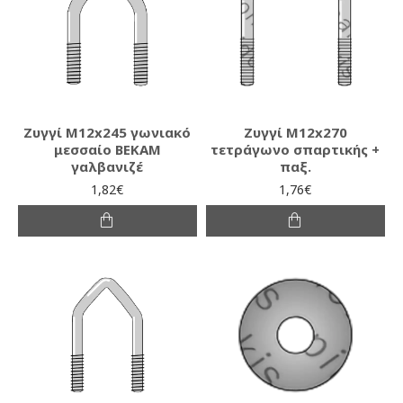
Ζυγγί Μ12x245 γωνιακό
Ζυγγί Μ12x270
μεσσαίο ΒΕΚΑΜ
τετράγωνο σπαρτικής +
γαλβανιζέ
παξ.
1,82€
1,76€