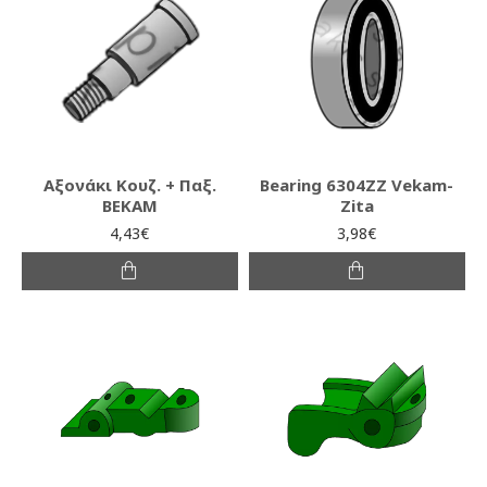
Αξονάκι Κουζ. + Παξ.
Βearing 6304ΖΖ Vekam-
ΒΕΚΑΜ
Zita
4,43€
3,98€