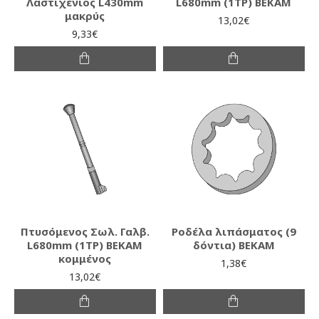
Λαστιχένιος L430mm
L680mm (1ΤΡ) ΒΕΚΑΜ
μακρύς
13,02€
9,33€
Πτυσόμενος Σωλ. Γαλβ.
Ροδέλα λιπάσματος (9
L680mm (1ΤΡ) ΒΕΚΑΜ
δόντια) ΒΕΚΑΜ
κομμένος
1,38€
13,02€