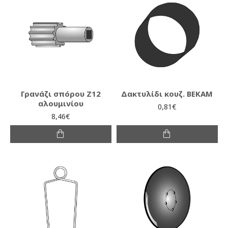
Γρανάζι σπόρου Ζ12
Δακτυλίδι κουζ. ΒΕΚΑΜ
αλουμινίου
0,81€
8,46€