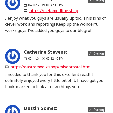
Απάντηση
04
Φεβ
01:42:13 PM
https://metamedline.shop
I enjoy what you guys are usually up too. This kind of
clever work and reporting! Keep up the wonderful
works guys I've added you guys to our blogroll.
Catherine Stevens:
Απάντηση
05
Φεβ
05:22:40 PM
https://gastromedix.shop/misoprostol.html
I needed to thank you for this excellent read!! I
definitely enjoyed every little bit of it. I have got you
book-marked to look at new things you
Dustin Gomez:
Απάντηση