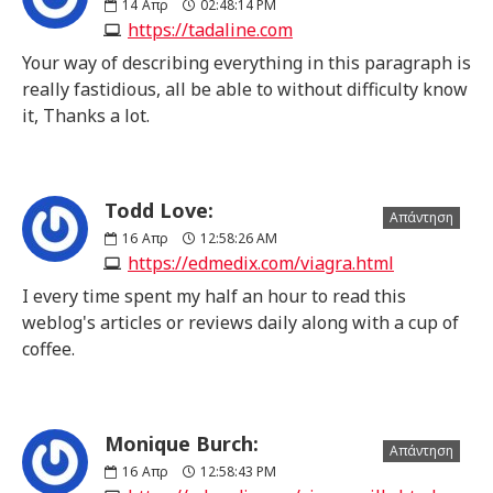
14
Απρ
02:48:14 PM
https://tadaline.com
Your way of describing everything in this paragraph is
really fastidious, all be able to without difficulty know
it, Thanks a lot.
Todd Love:
Απάντηση
16
Απρ
12:58:26 AM
https://edmedix.com/viagra.html
I every time spent my half an hour to read this
weblog's articles or reviews daily along with a cup of
coffee.
Monique Burch:
Απάντηση
16
Απρ
12:58:43 PM