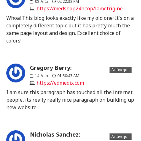
08
Απρ
02:22:32 PM
https://medshop24h.top/lamotrigine
Whoa! This blog looks exactly like my old one! It's on a
completely different topic but it has pretty much the
same page layout and design. Excellent choice of
colors!
Gregory Berry:
Απάντηση
14
Απρ
01:50:43 AM
https://edmedix.com
I am sure this paragraph has touched all the internet
people, its really really nice paragraph on building up
new website.
Nicholas Sanchez:
Απάντηση