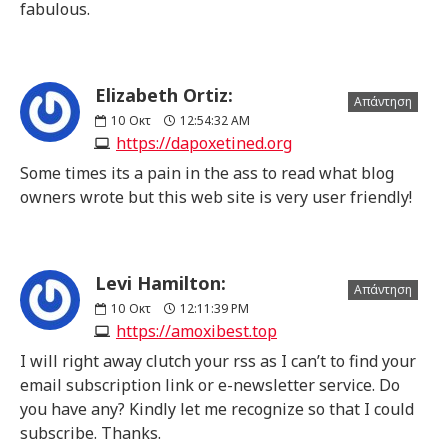
fabulous.
Elizabeth Ortiz:
Απάντηση
10
Οκτ
12:54:32 AM
https://dapoxetined.org
Some times its a pain in the ass to read what blog
owners wrote but this web site is very user friendly!
Levi Hamilton:
Απάντηση
10
Οκτ
12:11:39 PM
https://amoxibest.top
I will right away clutch your rss as I can’t to find your
email subscription link or e-newsletter service. Do
you have any? Kindly let me recognize so that I could
subscribe. Thanks.