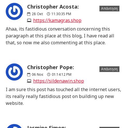
Christopher Acosta:
Απάντηση
28
Οκτ
11:30:35 PM
https://kamagras.shop
Ahaa, its fastidious conversation concerning this
paragraph at this place at this blog, I have read all
that, so now me also commenting at this place.
Christopher Pope:
Απάντηση
06
Νοε
01:14:12 PM
https://sildenawin.shop
I am sure this post has touched all the internet users,
its really really fastidious post on building up new
website.
Jasmine Simon: