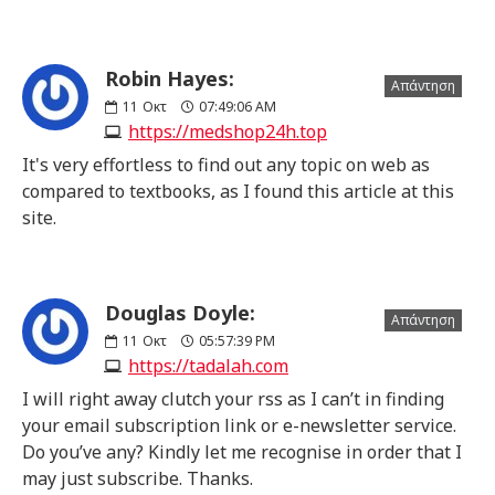
Robin Hayes:
Απάντηση
11
Οκτ
07:49:06 AM
https://medshop24h.top
It's very effortless to find out any topic on web as
compared to textbooks, as I found this article at this
site.
Douglas Doyle:
Απάντηση
11
Οκτ
05:57:39 PM
https://tadalah.com
I will right away clutch your rss as I can’t in finding
your email subscription link or e-newsletter service.
Do you’ve any? Kindly let me recognise in order that I
may just subscribe. Thanks.