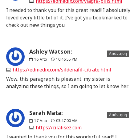
https://edmedix.com/viagra-pills.html
I needed to thank you for this great read!! I absolutely
loved every little bit of it. I've got you bookmarked to
check out new things you
Ashley Watson:
Απάντηση
16
Απρ
10:46:55 PM
https://edmedix.com/sildenafil-citrate.html
Wow, this paragraph is pleasant, my sister is
analyzing these things, so I am going to let know her.
Sarah Mata:
Απάντηση
17
Απρ
03:47:00 AM
https://cilalisez.com
I wanted to thank you for this wonderful read!! I