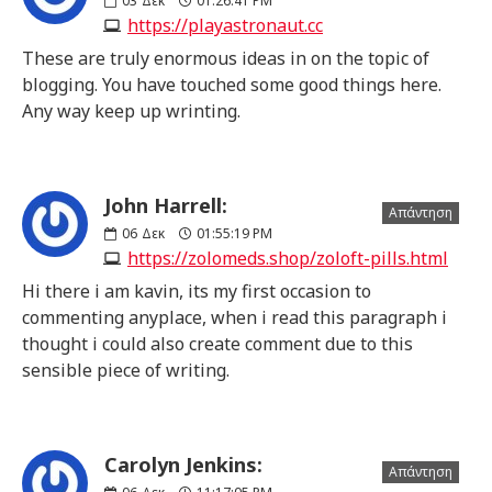
03
Δεκ
01:26:41 PM
https://playastronaut.cc
These are truly enormous ideas in on the topic of
blogging. You have touched some good things here.
Any way keep up wrinting.
John Harrell:
Απάντηση
06
Δεκ
01:55:19 PM
https://zolomeds.shop/zoloft-pills.html
Hi there i am kavin, its my first occasion to
commenting anyplace, when i read this paragraph i
thought i could also create comment due to this
sensible piece of writing.
Carolyn Jenkins:
Απάντηση