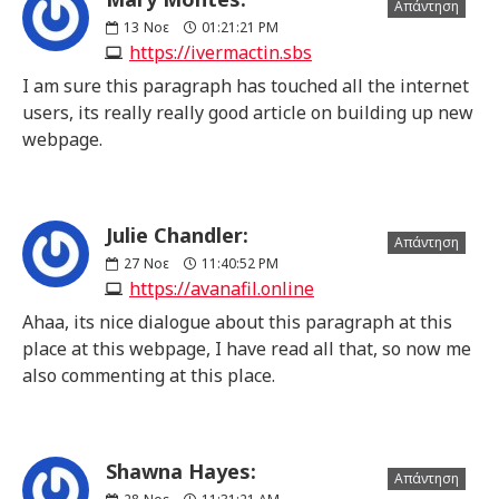
Απάντηση
13
Νοε
01:21:21 PM
https://ivermactin.sbs
I am sure this paragraph has touched all the internet
users, its really really good article on building up new
webpage.
Julie Chandler:
Απάντηση
27
Νοε
11:40:52 PM
https://avanafil.online
Ahaa, its nice dialogue about this paragraph at this
place at this webpage, I have read all that, so now me
also commenting at this place.
Shawna Hayes:
Απάντηση