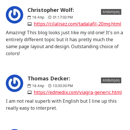
Christopher Wolf:
Απάντηση
18
Απρ
01:17:03 PM
https://cilalisez.com/tadalafil-20mg.html
Amazing! This blog looks just like my old one! It's on a
entirely different topic but it has pretty much the
same page layout and design. Outstanding choice of
colors!
Thomas Decker:
Απάντηση
18
Απρ
10:30:30 PM
https://edmedix.com/viagra-generic.html
I am not real superb with English but I line up this
really easy to interpret.