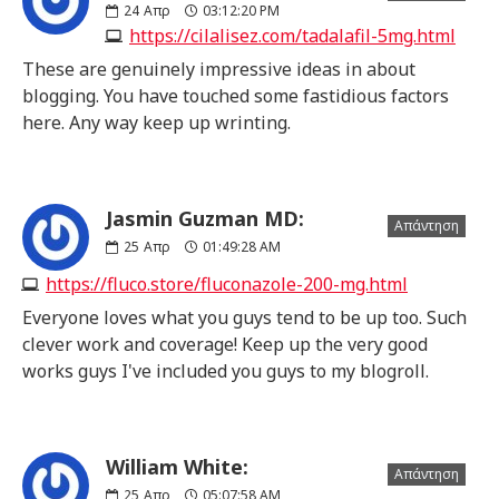
24
Απρ
03:12:20 PM
https://cilalisez.com/tadalafil-5mg.html
These are genuinely impressive ideas in about
blogging. You have touched some fastidious factors
here. Any way keep up wrinting.
Jasmin Guzman MD:
Απάντηση
25
Απρ
01:49:28 AM
https://fluco.store/fluconazole-200-mg.html
Everyone loves what you guys tend to be up too. Such
clever work and coverage! Keep up the very good
works guys I've included you guys to my blogroll.
William White:
Απάντηση
25
Απρ
05:07:58 AM