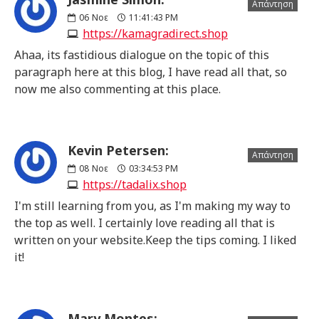
Απάντηση
06
Νοε
11:41:43 PM
https://kamagradirect.shop
Ahaa, its fastidious dialogue on the topic of this
paragraph here at this blog, I have read all that, so
now me also commenting at this place.
Kevin Petersen:
Απάντηση
08
Νοε
03:34:53 PM
https://tadalix.shop
I'm still learning from you, as I'm making my way to
the top as well. I certainly love reading all that is
written on your website.Keep the tips coming. I liked
it!
Mary Montes: