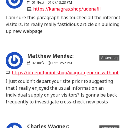
01
Φεβ
07:13:23 PM
https://kamagras.shop/udenafil
I am sure this paragraph has touched all the internet
visitors, its really really fastidious article on building
up new webpage.
Matthew Mendez:
Απάντηση
02
Φεβ
05:17:52 PM
https://bluepillpoint.shop/viagra-generic-without-prescription.html
I just couldn't depart your site prior to suggesting
that I really enjoyed the usual information an
individual supply on your visitors? Is gonna be back
frequently to investigate cross-check new posts
Charles Wagner: