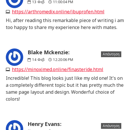
13
Φεβ
11:00:04 PM
https://arthromedix.online/ibuprofen.html
Hi, after reading this remarkable piece of writing i am
too happy to share my experience here with mates.
Blake Mckenzie:
Απάντηση
14
Φεβ
12:20:06 PM
https://minoximed.online/finasteride.html
Incredible! This blog looks just like my old one! It's on
a completely different topic but it has pretty much the
same page layout and design. Wonderful choice of
colors!
Henry Evans:
Απάντηση