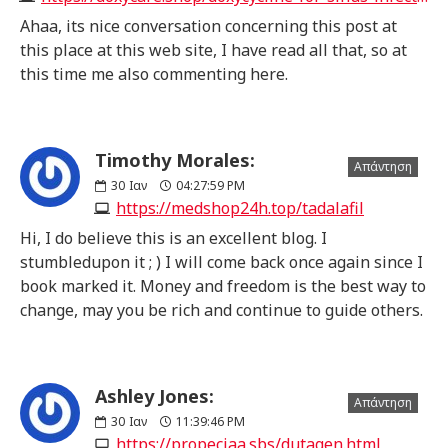
Ahaa, its nice conversation concerning this post at
this place at this web site, I have read all that, so at
this time me also commenting here.
Timothy Morales:
Απάντηση
30
Ιαν
04:27:59 PM
https://medshop24h.top/tadalafil
Hi, I do believe this is an excellent blog. I
stumbledupon it ; ) I will come back once again since I
book marked it. Money and freedom is the best way to
change, may you be rich and continue to guide others.
Ashley Jones:
Απάντηση
30
Ιαν
11:39:46 PM
https://propeciaa.sbs/dutagen.html