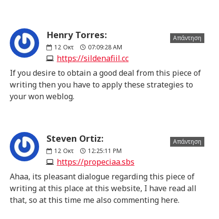
Henry Torres:
Απάντηση
12
Οκτ
07:09:28 AM
https://sildenafiil.cc
If you desire to obtain a good deal from this piece of
writing then you have to apply these strategies to
your won weblog.
Steven Ortiz:
Απάντηση
12
Οκτ
12:25:11 PM
https://propeciaa.sbs
Ahaa, its pleasant dialogue regarding this piece of
writing at this place at this website, I have read all
that, so at this time me also commenting here.