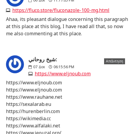
06
Δεκ
11:17:05 PM
https://fluco.store/fluconazole-100-mg.html
Ahaa, its pleasant dialogue concerning this paragraph
at this place at this blog, I have read all that, so now
me also commenting at this place.
شيخ روحاني:
Απάντηση
07
Δεκ
06:15:56 PM
https://www.eljnoub.com
https://www.eljnoub.com
https://www.eljnoub.com
https://www.rauhane.net
https://sexalarab.eu
https://hurenberlin.com
https://wikimedia.cc
https://www.alfalaki.net
https://www.jeouzal.org/