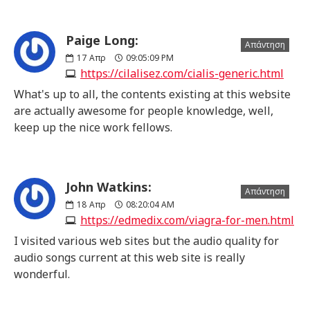
Paige Long:
Απάντηση
17
Απρ
09:05:09 PM
https://cilalisez.com/cialis-generic.html
What's up to all, the contents existing at this website
are actually awesome for people knowledge, well,
keep up the nice work fellows.
John Watkins:
Απάντηση
18
Απρ
08:20:04 AM
https://edmedix.com/viagra-for-men.html
I visited various web sites but the audio quality for
audio songs current at this web site is really
wonderful.