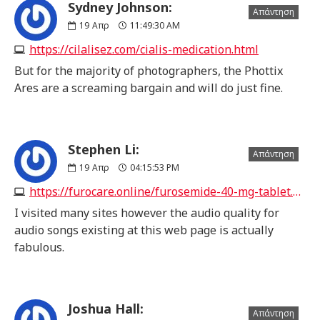
Sydney Johnson:
Απάντηση
19
Απρ
11:49:30 AM
https://cilalisez.com/cialis-medication.html
But for the majority of photographers, the Phottix
Ares are a screaming bargain and will do just fine.
Stephen Li:
Απάντηση
19
Απρ
04:15:53 PM
https://furocare.online/furosemide-40-mg-tablet.html
I visited many sites however the audio quality for
audio songs existing at this web page is actually
fabulous.
Joshua Hall:
Απάντηση