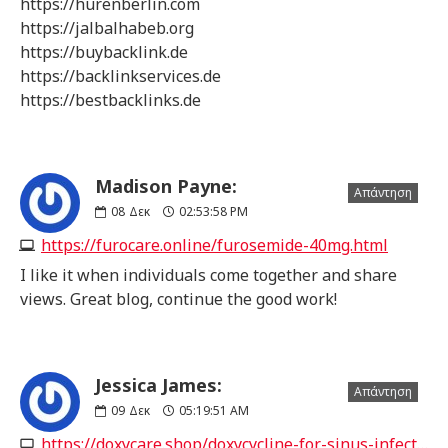
https://hurenberlin.com
https://jalbalhabeb.org
https://buybacklink.de
https://backlinkservices.de
https://bestbacklinks.de
Madison Payne:
Απάντηση
08
Δεκ
02:53:58 PM
https://furocare.online/furosemide-40mg.html
I like it when individuals come together and share
views. Great blog, continue the good work!
Jessica James:
Απάντηση
09
Δεκ
05:19:51 AM
https://doxycare.shop/doxycycline-for-sinus-infection.html