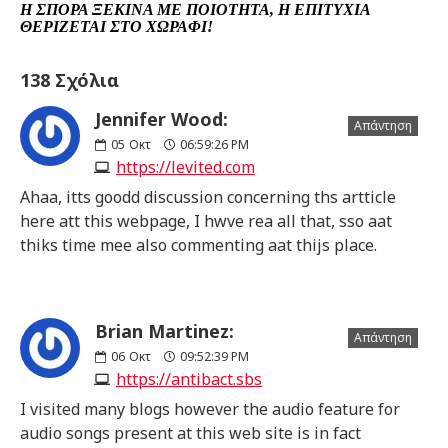
Η ΣΠΟΡΆ ΞΕΚΙΝΆ ΜΕ ΠΟΙΌΤΗΤΑ, Η ΕΠΙΤΥΧΊΑ
ΘΕΡΊΖΕΤΑΙ ΣΤΟ ΧΩΡΆΦΙ!
138 Σχόλια
Jennifer Wood:
Απάντηση
05
Οκτ
06:59:26 PM
https://levited.com
Ahaa, itts goodd discussion concerning ths artticle
here att this webpage, I hwve rea all that, sso aat
thiks time mee also commenting aat thijs place.
Brian Martinez:
Απάντηση
06
Οκτ
09:52:39 PM
https://antibact.sbs
I visited many blogs however the audio feature for
audio songs present at this web site is in fact