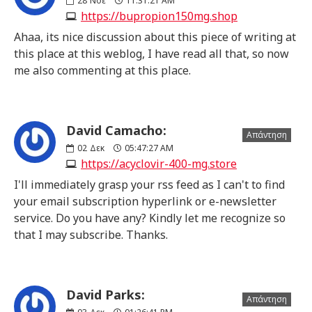
28
Νοε
11:31:21 AM
https://bupropion150mg.shop
Ahaa, its nice discussion about this piece of writing at
this place at this weblog, I have read all that, so now
me also commenting at this place.
David Camacho:
Απάντηση
02
Δεκ
05:47:27 AM
https://acyclovir-400-mg.store
I'll immediately grasp your rss feed as I can't to find
your email subscription hyperlink or e-newsletter
service. Do you have any? Kindly let me recognize so
that I may subscribe. Thanks.
David Parks:
Απάντηση