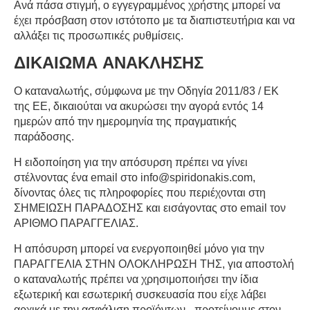
Ανά πάσα στιγμή, ο εγγεγραμμένος χρήστης μπορεί να
έχει πρόσβαση στον ιστότοπο με τα διαπιστευτήρια και να
αλλάξει τις προσωπικές ρυθμίσεις.
ΔΙΚΑΙΩΜΑ ΑΝΑΚΛΗΣΗΣ
Ο καταναλωτής, σύμφωνα με την Οδηγία 2011/83 / ΕΚ
της ΕΕ, δικαιούται να ακυρώσει την αγορά εντός 14
ημερών από την ημερομηνία της πραγματικής
παράδοσης.
Η ειδοποίηση για την απόσυρση πρέπει να γίνει
στέλνοντας ένα
email
στο
info
@
spiridonakis
.
com
,
δίνοντας όλες τις πληροφορίες που περιέχονται στη
ΣΗΜΕΙΩΣΗ ΠΑΡΑΔΟΣΗΣ και εισάγοντας στο
email
τον
ΑΡΙΘΜΟ ΠΑΡΑΓΓΕΛΙΑΣ.
Η απόσυρση μπορεί να ενεργοποιηθεί μόνο για την
ΠΑΡΑΓΓΕΛΙΑ ΣΤΗΝ ΟΛΟΚΛΗΡΩΣΗ ΤΗΣ, για αποστολή
ο καταναλωτής πρέπει να χρησιμοποιήσει την ίδια
εξωτερική και εσωτερική συσκευασία που είχε λάβει
αρχικά με την ασφάλιση προϊόντων - προτείνουμε στον