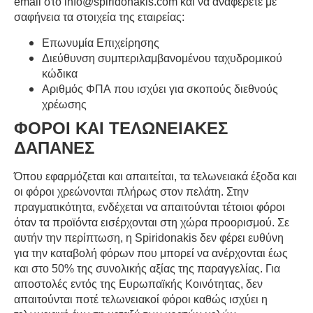
email
στο
info
@
spiridonakis
.
com
και να αναφέρετε με
σαφήνεια τα στοιχεία της εταιρείας:
Επωνυμία Επιχείρησης
Διεύθυνση συμπεριλαμβανομένου ταχυδρομικού
κώδικα
Αριθμός ΦΠΑ που ισχύει για σκοπούς διεθνούς
χρέωσης
ΦΟΡΟΙ ΚΑΙ ΤΕΛΩΝΕΙΑΚΕΣ
ΔΑΠΑΝΕΣ
Όπου εφαρμόζεται και απαιτείται, τα τελωνειακά έξοδα και
οι φόροι χρεώνονται πλήρως στον πελάτη. Στην
πραγματικότητα, ενδέχεται να απαιτούνται τέτοιοι φόροι
όταν τα προϊόντα εισέρχονται στη χώρα προορισμού. Σε
αυτήν την περίπτωση, η
Spiridonakis
δεν φέρει ευθύνη
για την καταβολή φόρων που μπορεί να ανέρχονται έως
και στο 50% της συνολικής αξίας της παραγγελίας. Για
αποστολές εντός της Ευρωπαϊκής Κοινότητας, δεν
απαιτούνται ποτέ τελωνειακοί φόροι καθώς ισχύει η