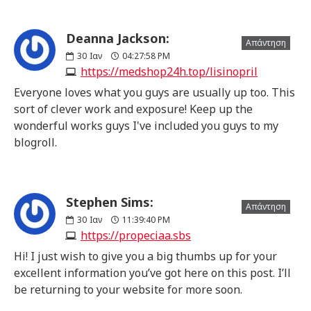
Deanna Jackson:
Απάντηση
30
Ιαν
04:27:58 PM
https://medshop24h.top/lisinopril
Everyone loves what you guys are usually up too. This
sort of clever work and exposure! Keep up the
wonderful works guys I've included you guys to my
blogroll.
Stephen Sims:
Απάντηση
30
Ιαν
11:39:40 PM
https://propeciaa.sbs
Hi! I just wish to give you a big thumbs up for your
excellent information you’ve got here on this post. I’ll
be returning to your website for more soon.