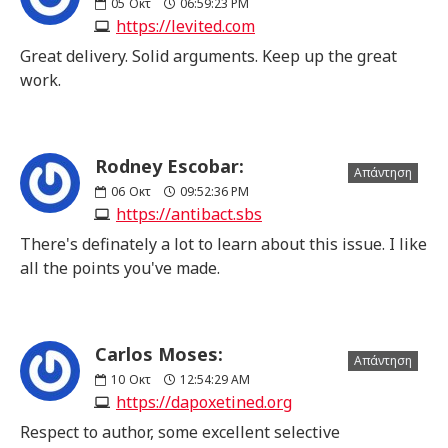
05
Οκτ
06:59:23 PM
https://levited.com
Great delivery. Solid arguments. Keep up the great
work.
Rodney Escobar:
Απάντηση
06
Οκτ
09:52:36 PM
https://antibact.sbs
There's definately a lot to learn about this issue. I like
all the points you've made.
Carlos Moses:
Απάντηση
10
Οκτ
12:54:29 AM
https://dapoxetined.org
Respect to author, some excellent selective