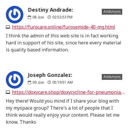
Destiny Andrade:
Απάντηση
08
Δεκ
02:53:53 PM
https://furocare.online/furosemide-40-mg.html
I think the admin of this web site is in fact working
hard in support of his site, since here every material
is quality based information.
Joseph Gonzalez:
Απάντηση
09
Δεκ
05:19:51 AM
https://doxycare.shop/doxycycline-for-pneumonia.html
Hey there! Would you mind if I share your blog with
my myspace group? There's a lot of people that I
think would really enjoy your content. Please let me
know. Thanks