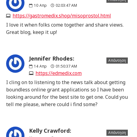
10
Απρ
02:03:47 AM
https://gastromedix.shop/misoprostol.html
I love it when folks come together and share views.
Great blog, keep it up!
Jennifer Rhodes:
Απάντηση
14
Απρ
01:50:37 AM
https://edmedix.com
I cling on to listening to the news talk about getting
boundless online grant applications so I have been
looking around for the best site to get one. Could you
tell me please, where could i find some?
Kelly Crawford:
Απάντηση