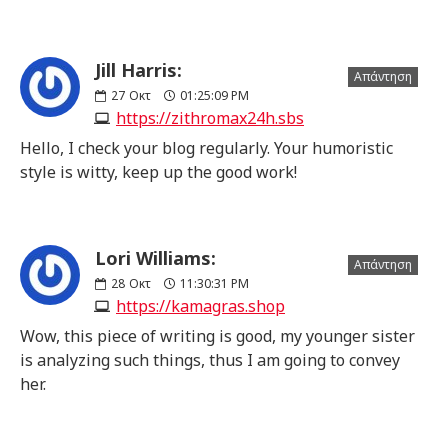
Jill Harris:
Απάντηση
27
Οκτ
01:25:09 PM
https://zithromax24h.sbs
Hello, I check your blog regularly. Your humoristic
style is witty, keep up the good work!
Lori Williams:
Απάντηση
28
Οκτ
11:30:31 PM
https://kamagras.shop
Wow, this piece of writing is good, my younger sister
is analyzing such things, thus I am going to convey
her.