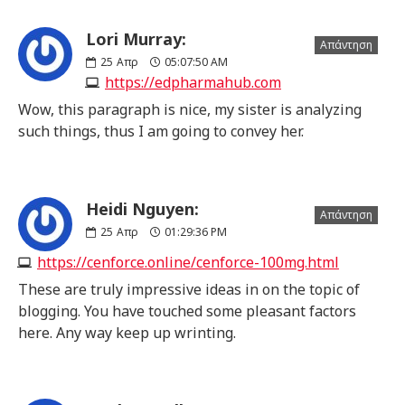
Lori Murray:
Απάντηση
25
Απρ
05:07:50 AM
https://edpharmahub.com
Wow, this paragraph is nice, my sister is analyzing
such things, thus I am going to convey her.
Heidi Nguyen:
Απάντηση
25
Απρ
01:29:36 PM
https://cenforce.online/cenforce-100mg.html
These are truly impressive ideas in on the topic of
blogging. You have touched some pleasant factors
here. Any way keep up wrinting.