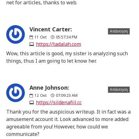
net for articles, thanks to web.
Vincent Carter:
Απάντηση
11
Οκτ
05:57:34 PM
https://tadalah.com
Wow, this article is good, my sister is analyzing such
things, thus I am going to let know her.
Anne Johnson:
Απάντηση
12
Οκτ
07:09:23 AM
https://sildenafiil.cc
Thank you for the auspicious writeup. It in fact was a
amusement account it. Look advanced to more added
agreeable from you! However, how could we
communicate?