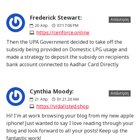
Frederick Stewart:
Απάντηση
20
Απρ
07:17:06 PM
https://cenforce.online
Then the UPA Government decided to take off the
subsidy being provided on Domestic LPG usage and
made a strategy to deposit the subsidy on recipients
bank account connected to Aadhar Card Directly.
Cynthia Moody:
Απάντηση
21
Απρ
01:21:20 AM
https://vidalisted.shop
Hi! I'm at work browsing your blog from my new apple
iphone! Just wanted to say I love reading through your
blog and look forward to all your posts! Keep up the
fantastic work!