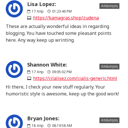
Lisa Lopez:
Απάντηση
17
Απρ
01:23:46 PM
https://kamagras.shop/zudena
These are actually wonderful ideas in regarding
blogging. You have touched some pleasant points
here. Any way keep up wrinting.
Shannon White:
Απάντηση
17
Απρ
09:05:02 PM
https://cilalisez.com/cialis-generic.html
Hi there, I check your new stuff regularly. Your
humoristic style is awesome, keep up the good work!
Bryan Jones:
Απάντηση
18
Απρ
08:19:58 AM