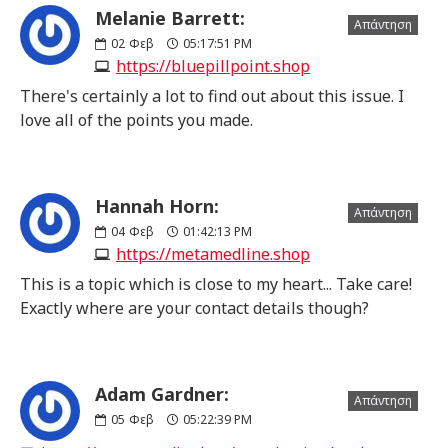
Melanie Barrett:
Απάντηση
02
Φεβ
05:17:51 PM
https://bluepillpoint.shop
There's certainly a lot to find out about this issue. I
love all of the points you made.
Hannah Horn:
Απάντηση
04
Φεβ
01:42:13 PM
https://metamedline.shop
This is a topic which is close to my heart... Take care!
Exactly where are your contact details though?
Adam Gardner:
Απάντηση
05
Φεβ
05:22:39 PM