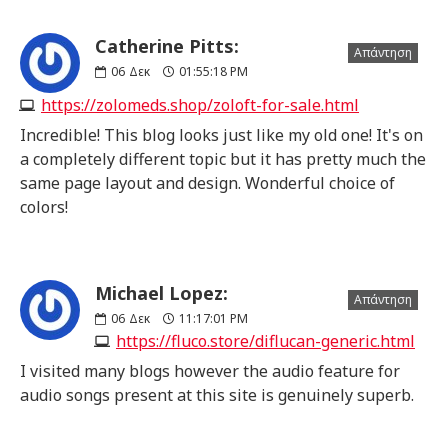
Catherine Pitts:
Απάντηση
06
Δεκ
01:55:18 PM
https://zolomeds.shop/zoloft-for-sale.html
Incredible! This blog looks just like my old one! It's on
a completely different topic but it has pretty much the
same page layout and design. Wonderful choice of
colors!
Michael Lopez:
Απάντηση
06
Δεκ
11:17:01 PM
https://fluco.store/diflucan-generic.html
I visited many blogs however the audio feature for
audio songs present at this site is genuinely superb.