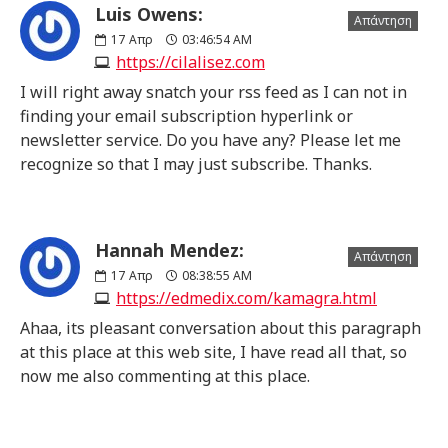
Luis Owens:
Απάντηση
17
Απρ
03:46:54 AM
https://cilalisez.com
I will right away snatch your rss feed as I can not in
finding your email subscription hyperlink or
newsletter service. Do you have any? Please let me
recognize so that I may just subscribe. Thanks.
Hannah Mendez:
Απάντηση
17
Απρ
08:38:55 AM
https://edmedix.com/kamagra.html
Ahaa, its pleasant conversation about this paragraph
at this place at this web site, I have read all that, so
now me also commenting at this place.