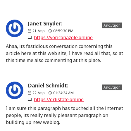
Janet Snyder:
Απάντηση
21
Απρ
08:59:30 PM
https://voriconazole.online
Ahaa, its fastidious conversation concerning this
article here at this web site, I have read all that, so at
this time me also commenting at this place.
Daniel Schmidt:
Απάντηση
22
Απρ
01:24:24 AM
https://orlistate.online
I am sure this paragraph has touched all the internet
people, its really really pleasant paragraph on
building up new weblog.