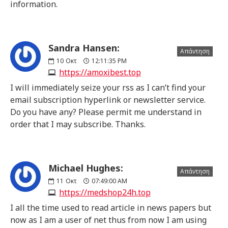
information.
Sandra Hansen:
Απάντηση
10
Οκτ
12:11:35 PM
https://amoxibest.top
I will immediately seize your rss as I can’t find your
email subscription hyperlink or newsletter service.
Do you have any? Please permit me understand in
order that I may subscribe. Thanks.
Michael Hughes:
Απάντηση
11
Οκτ
07:49:00 AM
https://medshop24h.top
I all the time used to read article in news papers but
now as I am a user of net thus from now I am using