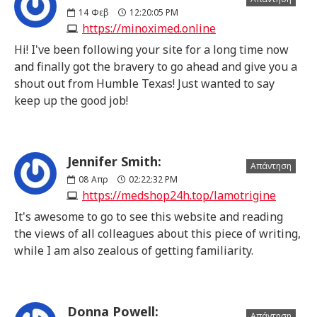
14
Φεβ
12:20:05 PM
https://minoximed.online
Hi! I've been following your site for a long time now
and finally got the bravery to go ahead and give you a
shout out from Humble Texas! Just wanted to say
keep up the good job!
Jennifer Smith:
Απάντηση
08
Απρ
02:22:32 PM
https://medshop24h.top/lamotrigine
It's awesome to go to see this website and reading
the views of all colleagues about this piece of writing,
while I am also zealous of getting familiarity.
Donna Powell:
Απάντηση