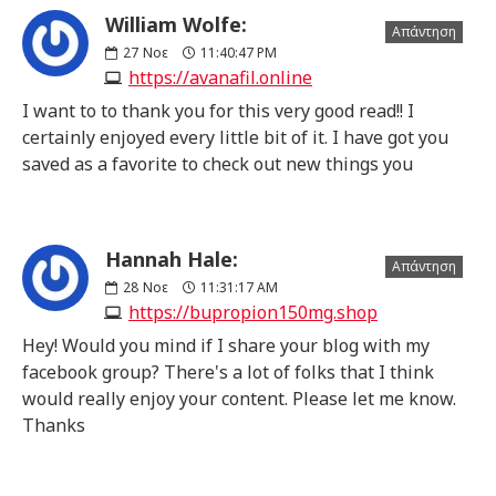
William Wolfe:
Απάντηση
27
Νοε
11:40:47 PM
https://avanafil.online
I want to to thank you for this very good read!! I
certainly enjoyed every little bit of it. I have got you
saved as a favorite to check out new things you
Hannah Hale:
Απάντηση
28
Νοε
11:31:17 AM
https://bupropion150mg.shop
Hey! Would you mind if I share your blog with my
facebook group? There's a lot of folks that I think
would really enjoy your content. Please let me know.
Thanks