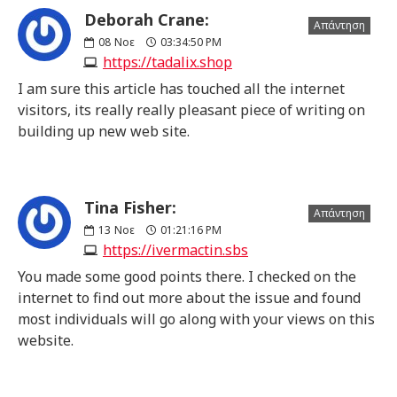
Deborah Crane:
Απάντηση
08
Νοε
03:34:50 PM
https://tadalix.shop
I am sure this article has touched all the internet
visitors, its really really pleasant piece of writing on
building up new web site.
Tina Fisher:
Απάντηση
13
Νοε
01:21:16 PM
https://ivermactin.sbs
You made some good points there. I checked on the
internet to find out more about the issue and found
most individuals will go along with your views on this
website.