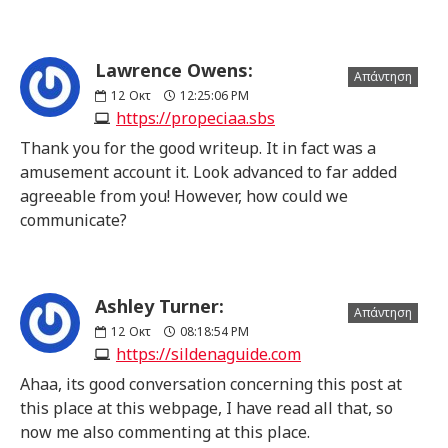
Lawrence Owens:
Απάντηση
12
Οκτ
12:25:06 PM
https://propeciaa.sbs
Thank you for the good writeup. It in fact was a
amusement account it. Look advanced to far added
agreeable from you! However, how could we
communicate?
Ashley Turner:
Απάντηση
12
Οκτ
08:18:54 PM
https://sildenaguide.com
Ahaa, its good conversation concerning this post at
this place at this webpage, I have read all that, so
now me also commenting at this place.