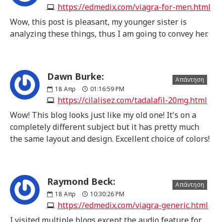
https://edmedix.com/viagra-for-men.html
Wow, this post is pleasant, my younger sister is
analyzing these things, thus I am going to convey her.
Dawn Burke:
Απάντηση
18
Απρ
01:16:59 PM
https://cilalisez.com/tadalafil-20mg.html
Wow! This blog looks just like my old one! It's on a
completely different subject but it has pretty much
the same layout and design. Excellent choice of colors!
Raymond Beck:
Απάντηση
18
Απρ
10:30:26 PM
https://edmedix.com/viagra-generic.html
I visited multiple blogs except the audio feature for