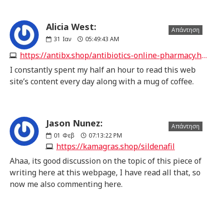
Alicia West:
Απάντηση
31
Ιαν
05:49:43 AM
https://antibx.shop/antibiotics-online-pharmacy.html
I constantly spent my half an hour to read this web
site’s content every day along with a mug of coffee.
Jason Nunez:
Απάντηση
01
Φεβ
07:13:22 PM
https://kamagras.shop/sildenafil
Ahaa, its good discussion on the topic of this piece of
writing here at this webpage, I have read all that, so
now me also commenting here.