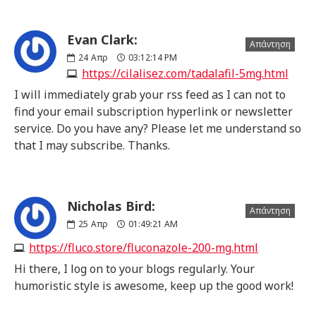
Evan Clark:
Απάντηση
24
Απρ
03:12:14 PM
https://cilalisez.com/tadalafil-5mg.html
I will immediately grab your rss feed as I can not to
find your email subscription hyperlink or newsletter
service. Do you have any? Please let me understand so
that I may subscribe. Thanks.
Nicholas Bird:
Απάντηση
25
Απρ
01:49:21 AM
https://fluco.store/fluconazole-200-mg.html
Hi there, I log on to your blogs regularly. Your
humoristic style is awesome, keep up the good work!