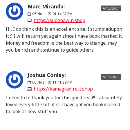
Marc Miranda:
Απάντηση
06
Νοε
01:14:07 PM
https://sildenawin.shop
Hi, I do think this is an excellent site. I stumbledupon
it ;) I will return yet again since i have book marked it.
Money and freedom is the best way to change, may
you be rich and continue to guide others.
Joshua Conley:
Απάντηση
06
Νοε
11:41:39 PM
https://kamagradirect.shop
I need to to thank you for this good read!! I absolutely
loved every little bit of it. I have got you bookmarked
to look at new stuff you