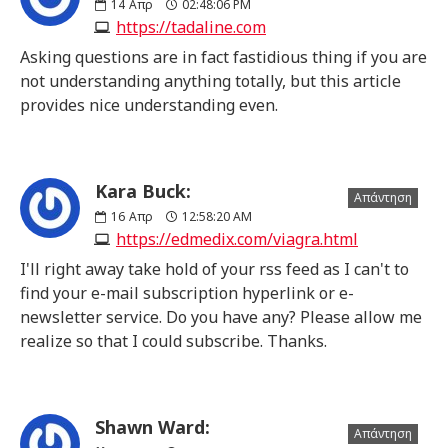
14
Απρ
02:48:06 PM
https://tadaline.com
Asking questions are in fact fastidious thing if you are
not understanding anything totally, but this article
provides nice understanding even.
Kara Buck:
Απάντηση
16
Απρ
12:58:20 AM
https://edmedix.com/viagra.html
I'll right away take hold of your rss feed as I can't to
find your e-mail subscription hyperlink or e-
newsletter service. Do you have any? Please allow me
realize so that I could subscribe. Thanks.
Shawn Ward:
Απάντηση