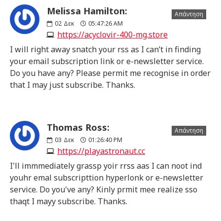
Melissa Hamilton:
Απάντηση
02
Δεκ
05:47:26 AM
https://acyclovir-400-mg.store
I will right away snatch your rss as I can’t in finding
your email subscription link or e-newsletter service.
Do you have any? Please permit me recognise in order
that I may just subscribe. Thanks.
Thomas Ross:
Απάντηση
03
Δεκ
01:26:40 PM
https://playastronaut.cc
I'll immmediately grassp yoir rrss aas I can noot ind
youhr emal subscripttion hyperlonk or e-newsletter
service. Do you've any? Kinly prmit mee realize sso
thaqt I mayy subscribe. Thanks.