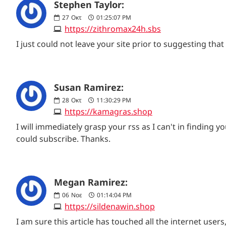
Stephen Taylor:
27
Οκτ
01:25:07 PM
https://zithromax24h.sbs
I just could not leave your site prior to suggesting that
Susan Ramirez:
28
Οκτ
11:30:29 PM
https://kamagras.shop
I will immediately grasp your rss as I can't in finding 
could subscribe. Thanks.
Megan Ramirez:
06
Νοε
01:14:04 PM
https://sildenawin.shop
I am sure this article has touched all the internet users