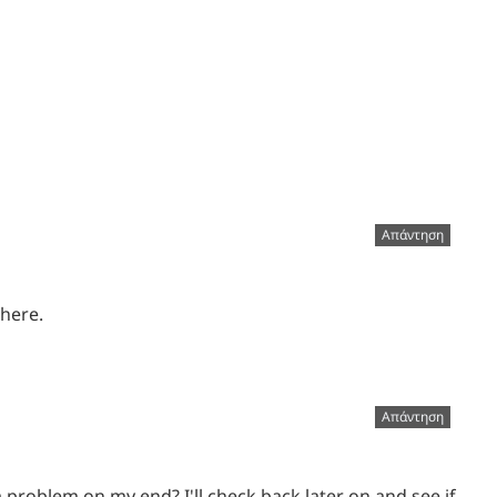
Απάντηση
 here.
Απάντηση
 a problem on my end? I'll check back later on and see if