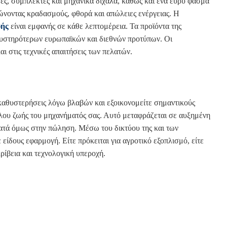
ες, συμπλέκτες και μηχανικά δίχαλα, καθώς και ένα ευρύ φάσμα
ιώνοντας κραδασμούς, φθορά και απώλειες ενέργειας. Η
υής
είναι εμφανής σε κάθε λεπτομέρεια. Τα προϊόντα της
ν αυστηρότερων ευρωπαϊκών και διεθνών προτύπων. Οι
ι στις τεχνικές απαιτήσεις των πελατών.
ς καθυστερήσεις λόγω βλαβών και εξοικονομείτε σημαντικούς
κλου ζωής του μηχανήματός σας. Αυτό μεταφράζεται σε αυξημένη
ματά όμως στην πώληση. Μέσω του δικτύου της και των
 είδους εφαρμογή. Είτε πρόκειται για αγροτικό εξοπλισμό, είτε
κρίβεια και τεχνολογική υπεροχή.