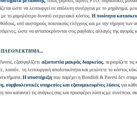
συστήματα μετάδοσης
, όπως γκρουπ, άξονες PTO, υδραυλικές μονάδ
άζεται ώστε να λειτουργεί σε απόλυτη συνέργεια με το μηχάνημα, με
 με το χαμηλότερο δυνατό ενεργειακό κόστος.
Η
ποιότητα κατασκε
 μεθόδους, υπό αυστηρούς ποιοτικούς ελέγχους και με την τήρηση τω
όμενες, ώστε να ανταποκρίνονται στις ραγδαίες αλλαγές της αγοράς κα
 ΠΛΕΟΝΈΚΤΗΜΑ...
Pavesi, εξασφαλίζετε
αξιοπιστία μακράς διαρκείας
, περιορίζετε τι
ε, λοιπόν, τη λειτουργική αποδοτικότητα και μειώνετε το κόστος κύ
ονεκτήματα.
Η
υποστήριξη
που παρέχει η Bondioli & Pavesi δεν στα
η, συμβουλευτικές υπηρεσίες και εξατομικευμένες λύσεις
για κάθε
η που κατανοεί τις ανάγκες σας και προσφέρει λύσεις με συνέπεια, α