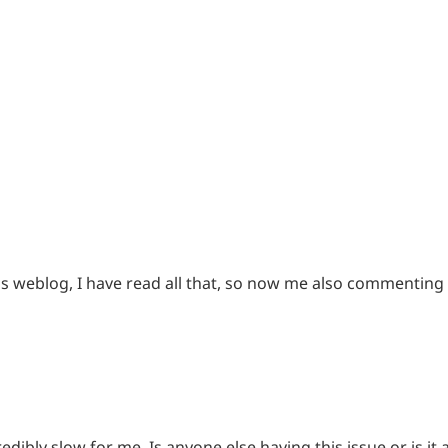
this weblog, I have read all that, so now me also commenting
edibly slow for me. Is anyone else having this issue or is it