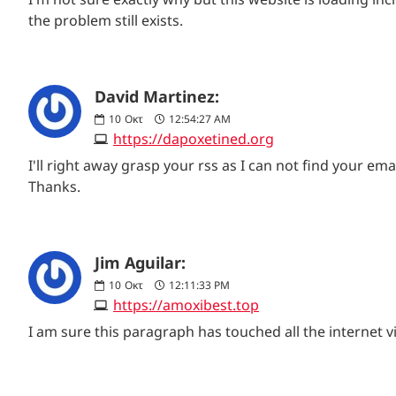
the problem still exists.
David Martinez:
10
Οκτ
12:54:27 AM
https://dapoxetined.org
I'll right away grasp your rss as I can not find your e
Thanks.
Jim Aguilar:
10
Οκτ
12:11:33 PM
https://amoxibest.top
I am sure this paragraph has touched all the internet vis