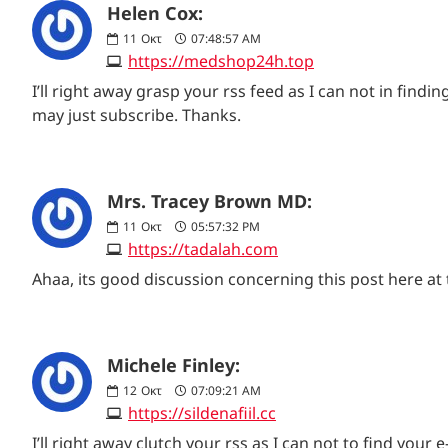
Helen Cox:
11
Οκτ
07:48:57 AM
https://medshop24h.top
I’ll right away grasp your rss feed as I can not in find
may just subscribe. Thanks.
Mrs. Tracey Brown MD:
11
Οκτ
05:57:32 PM
https://tadalah.com
Ahaa, its good discussion concerning this post here at
Michele Finley:
12
Οκτ
07:09:21 AM
https://sildenafiil.cc
I’ll right away clutch your rss as I can not to find your