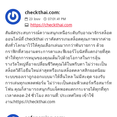
checkthai.com:
23
Ιουν
07:01:41 PM
https://checkthai.com
สัมผัสประสบการณ์ความสนุกเหนือระดับกับอาณาจักรสล็อต
ออนไลน์ที่ checkthai เราคัดสรรเกมสล็อตคุณภาพจากค่าย
ดังทั่วโลกมาไว้ให้คุณเลือกเล่นมากกว่าพันรายการ ด้วย
กราฟิกที่สวยงามตระการตาและฟีเจอร์โบนัสที่แตกง่ายที่สุด
ทำให้ทุกการหมุนของคุณเต็มไปด้วยโอกาสในการลุ้น
รางวัลใหญ่ที่อาจเปลี่ยนชีวิตคุณได้ในพริบตา ไม่ว่าจะเป็น
สล็อตวิดีโอธีมใหม่ล่าสุดหรือเกมสล็อตคลาสสิกยอดนิยม
ระบบของเราถูกออกแบบมาให้ลื่นไหล ไม่มีสะดุด รองรับ
การเล่นทุกแพลตฟอร์ม ไม่ว่าจะเป็นคอมพิวเตอร์หรือสมาร์ท
โฟน คุณก็สามารถสนุกกับแจ็คพอตแตกกระจายได้ทุกที่ทุก
เวลาตลอด 24 ชั่วโมง สถานที่: ประเทศไทย เข้าใช้
งาน:https://checkthai.com