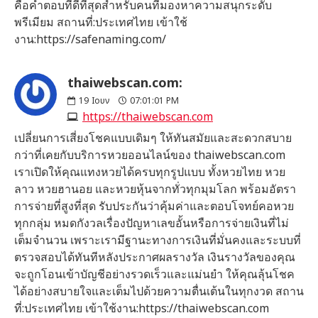
คือคำตอบที่ดีที่สุดสำหรับคนที่มองหาความสนุกระดับ
พรีเมียม สถานที่:ประเทศไทย เข้าใช้
งาน:https://safenaming.com/
thaiwebscan.com:
19
Ιουν
07:01:01 PM
https://thaiwebscan.com
เปลี่ยนการเสี่ยงโชคแบบเดิมๆ ให้ทันสมัยและสะดวกสบาย
กว่าที่เคยกับบริการหวยออนไลน์ของ thaiwebscan.com
เราเปิดให้คุณแทงหวยได้ครบทุกรูปแบบ ทั้งหวยไทย หวย
ลาว หวยฮานอย และหวยหุ้นจากทั่วทุกมุมโลก พร้อมอัตรา
การจ่ายที่สูงที่สุด รับประกันว่าคุ้มค่าและตอบโจทย์คอหวย
ทุกกลุ่ม หมดกังวลเรื่องปัญหาเลขอั้นหรือการจ่ายเงินที่ไม่
เต็มจำนวน เพราะเรามีฐานะทางการเงินที่มั่นคงและระบบที่
ตรวจสอบได้ทันทีหลังประกาศผลรางวัล เงินรางวัลของคุณ
จะถูกโอนเข้าบัญชีอย่างรวดเร็วและแม่นยำ ให้คุณลุ้นโชค
ได้อย่างสบายใจและเต็มไปด้วยความตื่นเต้นในทุกงวด สถาน
ที่:ประเทศไทย เข้าใช้งาน:https://thaiwebscan.com