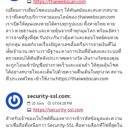
https://thaiwebscan.com
เปลี่ยนการเสี่ยงโชคแบบเดิมๆ ให้ทันสมัยและสะดวกสบาย
กว่าที่เคยกับบริการหวยออนไลน์ของ thaiwebscan.com
เราเปิดให้คุณแทงหวยได้ครบทุกรูปแบบ ทั้งหวยไทย หวย
ลาว หวยฮานอย และหวยหุ้นจากทั่วทุกมุมโลก พร้อมอัตรา
การจ่ายที่สูงที่สุด รับประกันว่าคุ้มค่าและตอบโจทย์คอหวย
ทุกกลุ่ม หมดกังวลเรื่องปัญหาเลขอั้นหรือการจ่ายเงินที่ไม่
เต็มจำนวน เพราะเรามีฐานะทางการเงินที่มั่นคงและระบบที่
ตรวจสอบได้ทันทีหลังประกาศผลรางวัล เงินรางวัลของคุณ
จะถูกโอนเข้าบัญชีอย่างรวดเร็วและแม่นยำ ให้คุณลุ้นโชค
ได้อย่างสบายใจและเต็มไปด้วยความตื่นเต้นในทุกงวด สถาน
ที่:ประเทศไทย เข้าใช้งาน:https://thaiwebscan.com
security-ssl.com:
25
Ιουν
07:04:28 PM
https://security-ssl.com
สำหรับเจ้าของเว็บไซต์ที่มองหาการเข้ารหัสข้อมูลและความ
น่าเชื่อถือที่เหนือกว่า Security-SSL คือทางเลือกที่ใช่ที่สุดใน