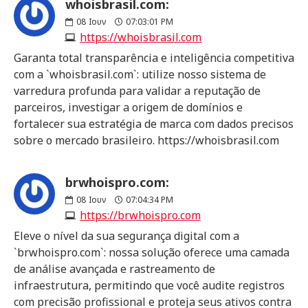
whoisbrasil.com:
08
Ιουν
07:03:01 PM
https://whoisbrasil.com
Garanta total transparência e inteligência competitiva
com a `whoisbrasil.com`: utilize nosso sistema de
varredura profunda para validar a reputação de
parceiros, investigar a origem de domínios e
fortalecer sua estratégia de marca com dados precisos
sobre o mercado brasileiro. https://whoisbrasil.com
brwhoispro.com:
08
Ιουν
07:04:34 PM
https://brwhoispro.com
Eleve o nível da sua segurança digital com a
`brwhoispro.com`: nossa solução oferece uma camada
de análise avançada e rastreamento de
infraestrutura, permitindo que você audite registros
com precisão profissional e proteja seus ativos contra