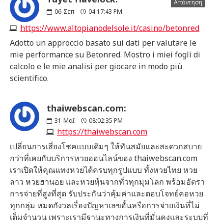
Απάντηση
06
Σεπ
04:17:43 PM
https://www.altopianodelsole.it/casino/betonred
Adotto un approccio basato sui dati per valutare le
mie performance su Betonred. Mostro i miei fogli di
calcolo e le mie analisi per giocare in modo più
scientifico.
thaiwebscan.com:
31
Μαΐ
08:02:35 PM
https://thaiwebscan.com
เปลี่ยนการเสี่ยงโชคแบบเดิมๆ ให้ทันสมัยและสะดวกสบาย
กว่าที่เคยกับบริการหวยออนไลน์ของ thaiwebscan.com
เราเปิดให้คุณแทงหวยได้ครบทุกรูปแบบ ทั้งหวยไทย หวย
ลาว หวยฮานอย และหวยหุ้นจากทั่วทุกมุมโลก พร้อมอัตรา
การจ่ายที่สูงที่สุด รับประกันว่าคุ้มค่าและตอบโจทย์คอหวย
ทุกกลุ่ม หมดกังวลเรื่องปัญหาเลขอั้นหรือการจ่ายเงินที่ไม่
เต็มจำนวน เพราะเรามีฐานะทางการเงินที่มั่นคงและระบบที่