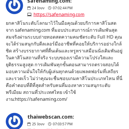
safenaming.com:
24
Ιουν
07:02:44 PM
https://safenaming.com
ยกคาสิโนระดับโลกมาไว้ในมือคุณด้วยบริการคาสิโนสด
จาก safenaming.com ที่มอบประสบการณ์การเดิมพันสุด
สมจริงผ่านระบบถ่ายทอดสดความคมชัดระดับ Full HD คุณ
จะได้ร่วมสนุกกับดีลเลอร์มืออาชีพที่คอยให้บริการอย่างใกล้
ชิด สร้างบรรยากาศที่ตื่นเต้นและหรูหราเสมือนนั่งเดิมพันอยู่
ในคาสิโนสถานที่จริง ระบบของเรามีความโปร่งใสและ
ยุติธรรมสูงสุด การเดิมพันทุกขั้นตอนสามารถตรวจสอบได้
มอบความมั่นใจให้กับผู้เล่นทุกคนด้วยแพลตฟอร์มที่เสถียร
และรวดเร็ว ไม่ว่าคุณจะชื่นชอบเกมคาสิโนประเภทไหน ที่นี่
คือคำตอบที่ดีที่สุดสำหรับคนที่มองหาความสนุกระดับ
พรีเมียม สถานที่:ประเทศไทย เข้าใช้
งาน:https://safenaming.com/
thaiwebscan.com:
25
Ιουν
07:03:57 PM