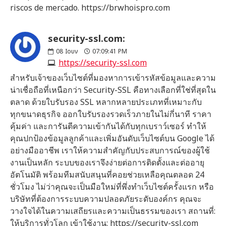
riscos de mercado. https://brwhoispro.com
security-ssl.com:
08
Ιουν
07:09:41 PM
https://security-ssl.com
สำหรับเจ้าของเว็บไซต์ที่มองหาการเข้ารหัสข้อมูลและความ
น่าเชื่อถือที่เหนือกว่า Security-SSL คือทางเลือกที่ใช่ที่สุดใน
ตลาด ด้วยใบรับรอง SSL หลากหลายประเภทที่เหมาะกับ
ทุกขนาดธุรกิจ ออกใบรับรองรวดเร็วภายในไม่กี่นาที ราคา
คุ้มค่า และการันตีความเข้ากันได้กับทุกเบราว์เซอร์ ทำให้
คุณปกป้องข้อมูลลูกค้าและเพิ่มอันดับเว็บไซต์บน Google ได้
อย่างมืออาชีพ เราให้ความสำคัญกับประสบการณ์ของผู้ใช้
งานเป็นหลัก ระบบของเราจึงง่ายต่อการติดตั้งและต่ออายุ
อัตโนมัติ พร้อมทีมสนับสนุนที่คอยช่วยเหลือคุณตลอด 24
ชั่วโมง ไม่ว่าคุณจะเป็นมือใหม่ที่พึ่งทำเว็บไซต์ครั้งแรก หรือ
บริษัทที่ต้องการระบบความปลอดภัยระดับองค์กร คุณจะ
วางใจได้ในความเสถียรและความเป็นธรรมของเรา สถานที่:
ให้บริการทั่วโลก เข้าใช้งาน: https://security-ssl.com