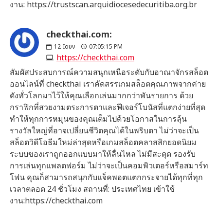
งาน: https://trustscan.arquidiocesedecuritiba.org.br
checkthai.com:
12
Ιουν
07:05:15 PM
https://checkthai.com
สัมผัสประสบการณ์ความสนุกเหนือระดับกับอาณาจักรสล็อต
ออนไลน์ที่ checkthai เราคัดสรรเกมสล็อตคุณภาพจากค่าย
ดังทั่วโลกมาไว้ให้คุณเลือกเล่นมากกว่าพันรายการ ด้วย
กราฟิกที่สวยงามตระการตาและฟีเจอร์โบนัสที่แตกง่ายที่สุด
ทำให้ทุกการหมุนของคุณเต็มไปด้วยโอกาสในการลุ้น
รางวัลใหญ่ที่อาจเปลี่ยนชีวิตคุณได้ในพริบตา ไม่ว่าจะเป็น
สล็อตวิดีโอธีมใหม่ล่าสุดหรือเกมสล็อตคลาสสิกยอดนิยม
ระบบของเราถูกออกแบบมาให้ลื่นไหล ไม่มีสะดุด รองรับ
การเล่นทุกแพลตฟอร์ม ไม่ว่าจะเป็นคอมพิวเตอร์หรือสมาร์ท
โฟน คุณก็สามารถสนุกกับแจ็คพอตแตกกระจายได้ทุกที่ทุก
เวลาตลอด 24 ชั่วโมง สถานที่: ประเทศไทย เข้าใช้
งาน:https://checkthai.com