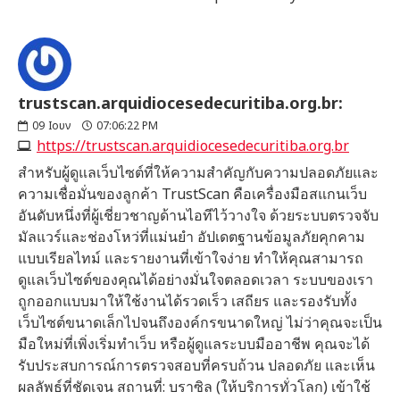
trustscan.arquidiocesedecuritiba.org.br:
09
Ιουν
07:06:22 PM
https://trustscan.arquidiocesedecuritiba.org.br
สำหรับผู้ดูแลเว็บไซต์ที่ให้ความสำคัญกับความปลอดภัยและ
ความเชื่อมั่นของลูกค้า TrustScan คือเครื่องมือสแกนเว็บ
อันดับหนึ่งที่ผู้เชี่ยวชาญด้านไอทีไว้วางใจ ด้วยระบบตรวจจับ
มัลแวร์และช่องโหว่ที่แม่นยำ อัปเดตฐานข้อมูลภัยคุกคาม
แบบเรียลไทม์ และรายงานที่เข้าใจง่าย ทำให้คุณสามารถ
ดูแลเว็บไซต์ของคุณได้อย่างมั่นใจตลอดเวลา ระบบของเรา
ถูกออกแบบมาให้ใช้งานได้รวดเร็ว เสถียร และรองรับทั้ง
เว็บไซต์ขนาดเล็กไปจนถึงองค์กรขนาดใหญ่ ไม่ว่าคุณจะเป็น
มือใหม่ที่เพิ่งเริ่มทำเว็บ หรือผู้ดูแลระบบมืออาชีพ คุณจะได้
รับประสบการณ์การตรวจสอบที่ครบถ้วน ปลอดภัย และเห็น
ผลลัพธ์ที่ชัดเจน สถานที่: บราซิล (ให้บริการทั่วโลก) เข้าใช้