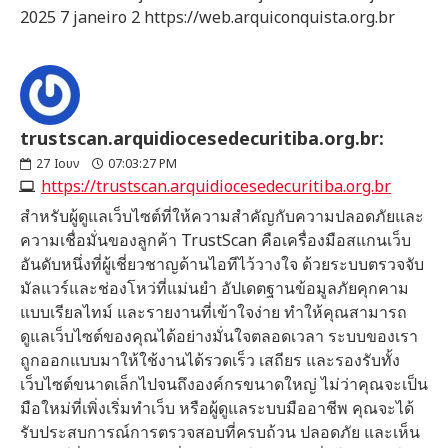
2025 7 janeiro 2 https://web.arquiconquista.org.br
trustscan.arquidiocesedecuritiba.org.br:
27
Ιουν
07:03:27 PM
https://trustscan.arquidiocesedecuritiba.org.br
สำหรับผู้ดูแลเว็บไซต์ที่ให้ความสำคัญกับความปลอดภัยและ
ความเชื่อมั่นของลูกค้า TrustScan คือเครื่องมือสแกนเว็บ
อันดับหนึ่งที่ผู้เชี่ยวชาญด้านไอทีไว้วางใจ ด้วยระบบตรวจจับ
มัลแวร์และช่องโหว่ที่แม่นยำ อัปเดตฐานข้อมูลภัยคุกคาม
แบบเรียลไทม์ และรายงานที่เข้าใจง่าย ทำให้คุณสามารถ
ดูแลเว็บไซต์ของคุณได้อย่างมั่นใจตลอดเวลา ระบบของเรา
ถูกออกแบบมาให้ใช้งานได้รวดเร็ว เสถียร และรองรับทั้ง
เว็บไซต์ขนาดเล็กไปจนถึงองค์กรขนาดใหญ่ ไม่ว่าคุณจะเป็น
มือใหม่ที่เพิ่งเริ่มทำเว็บ หรือผู้ดูแลระบบมืออาชีพ คุณจะได้
รับประสบการณ์การตรวจสอบที่ครบถ้วน ปลอดภัย และเห็น