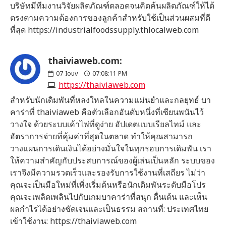
บริษัทมีทีมงานวิจัยผลิตภัณฑ์ตลอดจนคิดค้นผลิตภัณฑ์ให้ได้
ตรงตามความต้องการของลูกค้าสำหรับใช้เป็นส่วนผสมที่ดี
ที่สุด https://industrialfoodssupply.thlocalweb.com
thaiviaweb.com:
07
Ιουν
07:08:11 PM
https://thaiviaweb.com
สำหรับนักเดิมพันที่หลงใหลในความแม่นยำและกลยุทธ์ บา
คาร่าที่ thaiviaweb คือตัวเลือกอันดับหนึ่งที่เซียนพนันไว้
วางใจ ด้วยระบบเค้าไพ่ที่ดูง่าย อัปเดตแบบเรียลไทม์ และ
อัตราการจ่ายที่คุ้มค่าที่สุดในตลาด ทำให้คุณสามารถ
วางแผนการเดินเงินได้อย่างมั่นใจในทุกรอบการเดิมพัน เรา
ให้ความสำคัญกับประสบการณ์ของผู้เล่นเป็นหลัก ระบบของ
เราจึงมีความรวดเร็วและรองรับการใช้งานที่เสถียร ไม่ว่า
คุณจะเป็นมือใหม่ที่เพิ่งเริ่มต้นหรือนักเดิมพันระดับมือโปร
คุณจะเพลิดเพลินไปกับเกมบาคาร่าที่สนุก ตื่นเต้น และเห็น
ผลกำไรได้อย่างชัดเจนและเป็นธรรม สถานที่: ประเทศไทย
เข้าใช้งาน: https://thaiviaweb.com