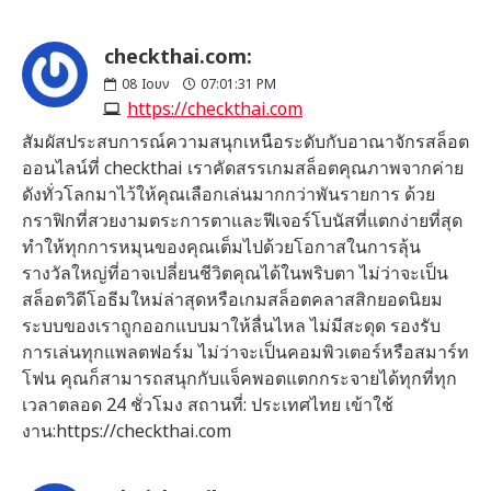
checkthai.com:
08
Ιουν
07:01:31 PM
https://checkthai.com
สัมผัสประสบการณ์ความสนุกเหนือระดับกับอาณาจักรสล็อต
ออนไลน์ที่ checkthai เราคัดสรรเกมสล็อตคุณภาพจากค่าย
ดังทั่วโลกมาไว้ให้คุณเลือกเล่นมากกว่าพันรายการ ด้วย
กราฟิกที่สวยงามตระการตาและฟีเจอร์โบนัสที่แตกง่ายที่สุด
ทำให้ทุกการหมุนของคุณเต็มไปด้วยโอกาสในการลุ้น
รางวัลใหญ่ที่อาจเปลี่ยนชีวิตคุณได้ในพริบตา ไม่ว่าจะเป็น
สล็อตวิดีโอธีมใหม่ล่าสุดหรือเกมสล็อตคลาสสิกยอดนิยม
ระบบของเราถูกออกแบบมาให้ลื่นไหล ไม่มีสะดุด รองรับ
การเล่นทุกแพลตฟอร์ม ไม่ว่าจะเป็นคอมพิวเตอร์หรือสมาร์ท
โฟน คุณก็สามารถสนุกกับแจ็คพอตแตกกระจายได้ทุกที่ทุก
เวลาตลอด 24 ชั่วโมง สถานที่: ประเทศไทย เข้าใช้
งาน:https://checkthai.com