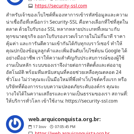
https://security-ssl.com
สำหรับเจ้าของเว็บไซต์ที่มองหาการเข้ารหัสข้อมูลและความ
น่าเชื่อถือที่เหนือกว่า Security-SSL คือทางเลือกที่ใช่ที่สุดใน
ตลาด ด้วยใบรับรอง SSL หลากหลายประเภทที่เหมาะกับ
ทุกขนาดธุรกิจ ออกใบรับรองรวดเร็วภายในไม่กี่นาที ราคา
คุ้มค่า และการันตีความเข้ากันได้กับทุกเบราว์เซอร์ ทำให้
คุณปกป้องข้อมูลลูกค้าและเพิ่มอันดับเว็บไซต์บน Google ได้
อย่างมืออาชีพ เราให้ความสำคัญกับประสบการณ์ของผู้ใช้
งานเป็นหลัก ระบบของเราจึงง่ายต่อการติดตั้งและต่ออายุ
อัตโนมัติ พร้อมทีมสนับสนุนที่คอยช่วยเหลือคุณตลอด 24
ชั่วโมง ไม่ว่าคุณจะเป็นมือใหม่ที่พึ่งทำเว็บไซต์ครั้งแรก หรือ
บริษัทที่ต้องการระบบความปลอดภัยระดับองค์กร คุณจะ
วางใจได้ในความเสถียรและความเป็นธรรมของเรา สถานที่:
ให้บริการทั่วโลก เข้าใช้งาน: https://security-ssl.com
web.arquiconquista.org.br:
17
Ιουν
07:05:45 PM
https://web.arquiconquista.org.br