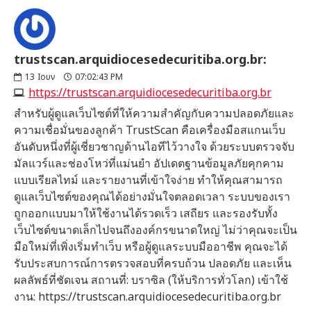
trustscan.arquidiocesedecuritiba.org.br:
13
Ιουν
07:02:43 PM
https://trustscan.arquidiocesedecuritiba.org.br
สำหรับผู้ดูแลเว็บไซต์ที่ให้ความสำคัญกับความปลอดภัยและ
ความเชื่อมั่นของลูกค้า TrustScan คือเครื่องมือสแกนเว็บ
อันดับหนึ่งที่ผู้เชี่ยวชาญด้านไอทีไว้วางใจ ด้วยระบบตรวจจับ
มัลแวร์และช่องโหว่ที่แม่นยำ อัปเดตฐานข้อมูลภัยคุกคาม
แบบเรียลไทม์ และรายงานที่เข้าใจง่าย ทำให้คุณสามารถ
ดูแลเว็บไซต์ของคุณได้อย่างมั่นใจตลอดเวลา ระบบของเรา
ถูกออกแบบมาให้ใช้งานได้รวดเร็ว เสถียร และรองรับทั้ง
เว็บไซต์ขนาดเล็กไปจนถึงองค์กรขนาดใหญ่ ไม่ว่าคุณจะเป็น
มือใหม่ที่เพิ่งเริ่มทำเว็บ หรือผู้ดูแลระบบมืออาชีพ คุณจะได้
รับประสบการณ์การตรวจสอบที่ครบถ้วน ปลอดภัย และเห็น
ผลลัพธ์ที่ชัดเจน สถานที่: บราซิล (ให้บริการทั่วโลก) เข้าใช้
งาน: https://trustscan.arquidiocesedecuritiba.org.br