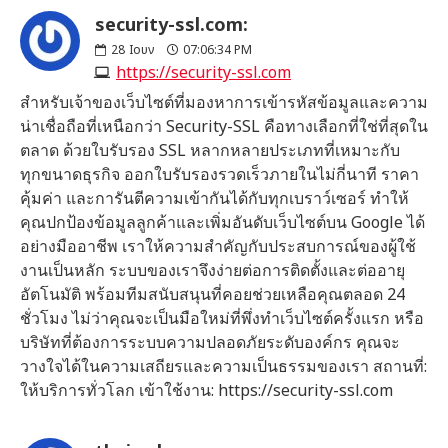
security-ssl.com:
28
Ιουν
07:06:34 PM
https://security-ssl.com
สำหรับเจ้าของเว็บไซต์ที่มองหาการเข้ารหัสข้อมูลและความ
น่าเชื่อถือที่เหนือกว่า Security-SSL คือทางเลือกที่ใช่ที่สุดใน
ตลาด ด้วยใบรับรอง SSL หลากหลายประเภทที่เหมาะกับ
ทุกขนาดธุรกิจ ออกใบรับรองรวดเร็วภายในไม่กี่นาที ราคา
คุ้มค่า และการันตีความเข้ากันได้กับทุกเบราว์เซอร์ ทำให้
คุณปกป้องข้อมูลลูกค้าและเพิ่มอันดับเว็บไซต์บน Google ได้
อย่างมืออาชีพ เราให้ความสำคัญกับประสบการณ์ของผู้ใช้
งานเป็นหลัก ระบบของเราจึงง่ายต่อการติดตั้งและต่ออายุ
อัตโนมัติ พร้อมทีมสนับสนุนที่คอยช่วยเหลือคุณตลอด 24
ชั่วโมง ไม่ว่าคุณจะเป็นมือใหม่ที่พึ่งทำเว็บไซต์ครั้งแรก หรือ
บริษัทที่ต้องการระบบความปลอดภัยระดับองค์กร คุณจะ
วางใจได้ในความเสถียรและความเป็นธรรมของเรา สถานที่:
ให้บริการทั่วโลก เข้าใช้งาน: https://security-ssl.com