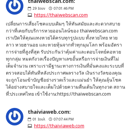
thaiwebscan.com:
29
Ιουν
07:01:46 PM
https://thaiwebscan.com
เปลี่ยนการเสี่ยงโชคแบบเดิมๆ ให้ทันสมัยและสะดวกสบาย
กว่าที่เคยกับบริการหวยออนไลน์ของ thaiwebscan.com
เราเปิดให้คุณแทงหวยได้ครบทุกรูปแบบ ทั้งหวยไทย หวย
ลาว หวยฮานอย และหวยหุ้นจากทั่วทุกมุมโลก พร้อมอัตรา
การจ่ายที่สูงที่สุด รับประกันว่าคุ้มค่าและตอบโจทย์คอหวย
ทุกกลุ่ม หมดกังวลเรื่องปัญหาเลขอั้นหรือการจ่ายเงินที่ไม่
เต็มจำนวน เพราะเรามีฐานะทางการเงินที่มั่นคงและระบบที่
ตรวจสอบได้ทันทีหลังประกาศผลรางวัล เงินรางวัลของคุณ
จะถูกโอนเข้าบัญชีอย่างรวดเร็วและแม่นยำ ให้คุณลุ้นโชค
ได้อย่างสบายใจและเต็มไปด้วยความตื่นเต้นในทุกงวด สถาน
ที่:ประเทศไทย เข้าใช้งาน:https://thaiwebscan.com
thaiviaweb.com:
01
Ιουλ
07:07:44 PM
https://thaiviaweb.com