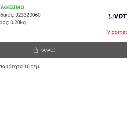
ΙΑΘΈΣΙΜΟ
δικός:
923320060
ρος:
0.20kg
Vidomet
ΚΑΛΆΘΙ
ποσότητα 10 τεμ.