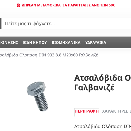
ΔΩΡΕΆΝ ΜΕΤΑΦΟΡΙΚΆ ΓΙΑ ΠΑΡΑΓΓΕΛΊΕΣ ΆΝΩ ΤΩΝ 50€
 ΚΊΝΗΣΗΣ
ΕΊΔΗ ΚΉΠΟΥ
ΒΙΟΜΗΧΑΝΙΚΆ
ΥΔΡΑΥΛΙΚΆ
σαλόβιδα Ολόπαση DIN 933 8.8 Μ20x60 Γαλβανιζέ
Ατσαλόβιδα Ο
Γαλβανιζέ
ΠΕΡΙΓΡΑΦΉ
ΧΑΡΑΚΤΗΡΙΣΤ
Ατσαλόβιδα Ολόπαση DIN 