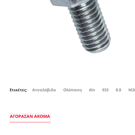
Ετικέτες:
Ατσαλόβιδα
Ολόπαση
din
933
8.8
Μ2
ΑΓΌΡΑΣΑΝ ΑΚΌΜΑ