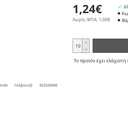
1,24€
Δ
Κω
Χωρίς ΦΠΑ: 1,00€
Βά
Το προϊόν έχει ελάχιστη 
0x60
Γαλβανιζέ
923320060