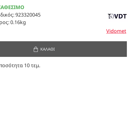
ΙΑΘΈΣΙΜΟ
δικός:
923320045
ρος:
0.16kg
Vidomet
ΚΑΛΆΘΙ
ποσότητα 10 τεμ.