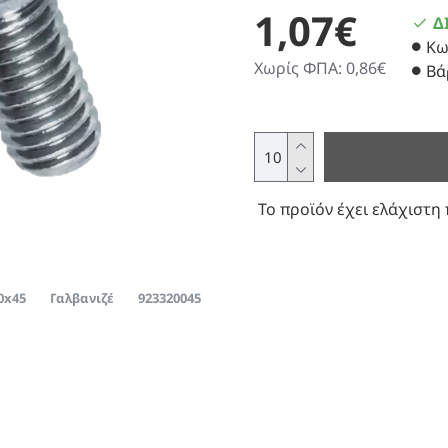
1,07€
Δ
Κω
Χωρίς ΦΠΑ: 0,86€
Βά
Το προϊόν έχει ελάχιστη 
0x45
Γαλβανιζέ
923320045