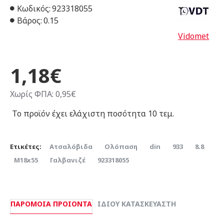
Κωδικός:
923318055
Βάρος:
0.15
Vidomet
1,18€
Χωρίς ΦΠΑ: 0,95€
Το προϊόν έχει ελάχιστη ποσότητα 10 τεμ.
Ετικέτες:
Ατσαλόβιδα
Ολόπαση
din
933
8.8
Μ18x55
Γαλβανιζέ
923318055
ΠΑΡΌΜΟΙΑ ΠΡΟΙΌΝΤΑ
ΊΔΙΟΥ ΚΑΤΑΣΚΕΥΑΣΤΉ