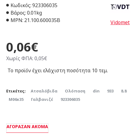
Κωδικός:
923306035
Βάρος:
0.01kg
MPN:
21.100.600035Β
Vidomet
0,06€
Χωρίς ΦΠΑ: 0,05€
Το προϊόν έχει ελάχιστη ποσότητα 10 τεμ.
Ετικέτες:
Ατσαλόβιδα
Ολόπαση
din
933
8.8
Μ06x35
Γαλβανιζέ
923306035
ΑΓΌΡΑΣΑΝ ΑΚΌΜΑ