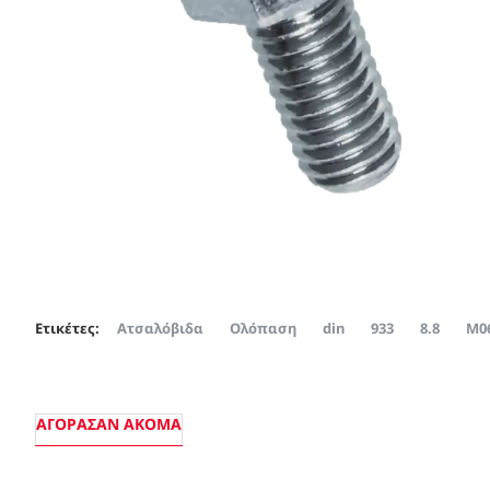
Ετικέτες:
Ατσαλόβιδα
Ολόπαση
din
933
8.8
Μ0
ΑΓΌΡΑΣΑΝ ΑΚΌΜΑ