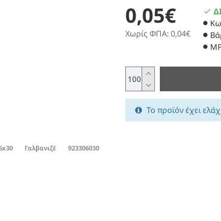
0,05€
Δ
Κω
Χωρίς ΦΠΑ: 0,04€
Βά
MP
Το προϊόν έχει ελάχ
6x30
Γαλβανιζέ
923306030