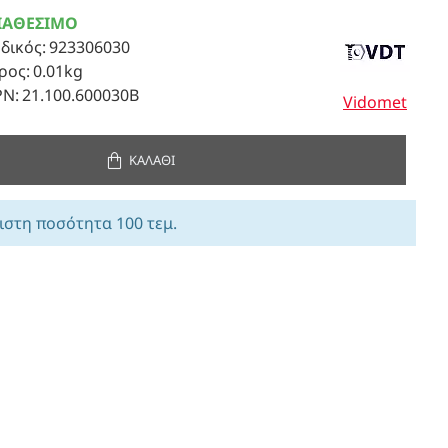
ΙΑΘΈΣΙΜΟ
δικός:
923306030
ρος:
0.01kg
N:
21.100.600030Β
Vidomet
ΚΑΛΆΘΙ
ιστη ποσότητα 100 τεμ.