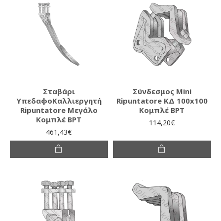
Σταβάρι
Σύνδεσμος Mini
ΥπεδαφοΚαλλιεργητή
Ripuntatore ΚΔ 100x100
Ripuntatore Μεγάλο
Κομπλέ BPT
Κομπλέ BPT
114,20€
461,43€