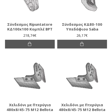
Σύνδεσμος Ripuntatore
Σύνδεσμος ΚΔ80-100
ΚΔ100x100 Κομπλέ BPT
Υπεδάφιου Saba
218,74€
26,17€
Χελιδόνι με Πτερύγια
Χελιδόνι με Πτερύγια
480x8/45-75 Μ12 Bellota
480x8/45-75 Μ12 Bellota