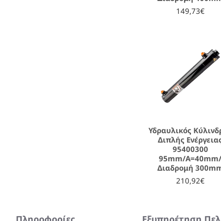
149,73€
Υδραυλικός Κύλινδ
Διπλής Ενέργεια
95400300
95mm/A=40mm
Διαδρομή 300m
210,92€
Πληροφορίες
Εξυπηρέτηση Πε