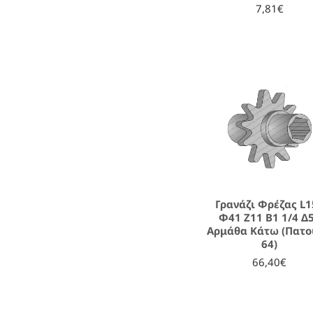
7,81€
Γρανάζι Φρέζας L1
Φ41 Ζ11 Β1 1/4 Δ
Αρμάθα Κάτω (Πατ
64)
66,40€