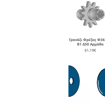
Γρανάζι Φρέζας Φ36
Β1 Δ50 Αρμάθα
61,19€