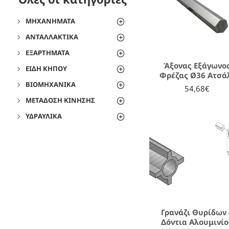
ΜΗΧΑΝΉΜΑΤΑ
ΑΝΤΑΛΛΑΚΤΙΚΆ
ΕΞΑΡΤΉΜΑΤΑ
Άξονας Εξάγωνο
ΕΊΔΗ ΚΉΠΟΥ
Φρέζας Ø36 Ατσά
ΒΙΟΜΗΧΑΝΙΚΆ
54,68€
ΜΕΤΆΔΟΣΗ ΚΊΝΗΣΗΣ
ΥΔΡΑΥΛΙΚΆ
Γρανάζι Θυρίδων
Δόντια Αλουμινί