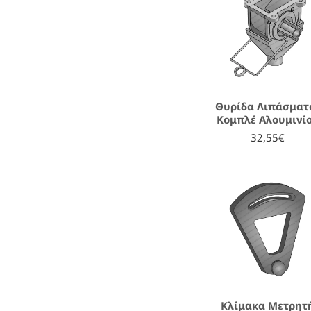
Θυρίδα Λιπάσματ
Κομπλέ Αλουμινί
32,55€
Κλίμακα Μετρητ