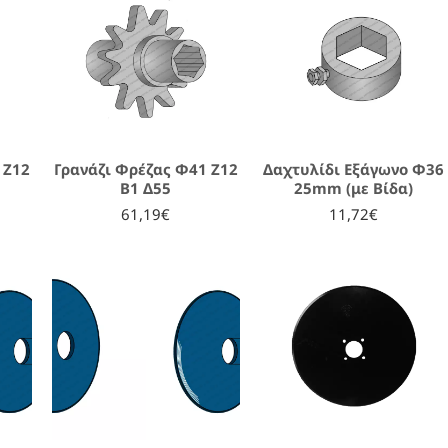
 Ζ12
Γρανάζι Φρέζας Φ41 Ζ12
Δαχτυλίδι Εξάγωνο Φ36
Β1 Δ55
25mm (με Βίδα)
61,19€
11,72€