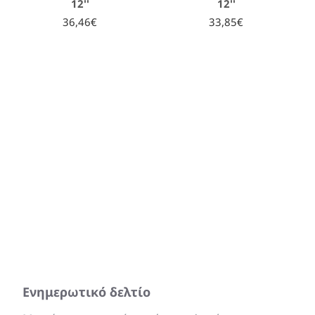
12''
12''
36,46€
33,85€
Ενημερωτικό δελτίο