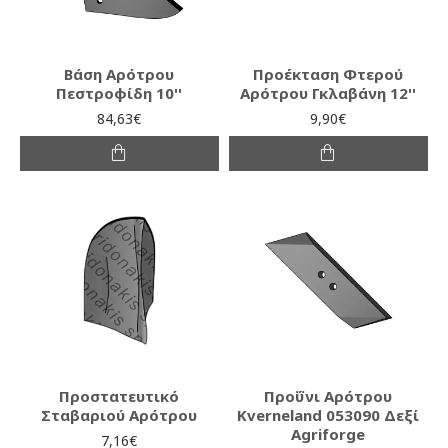
Βάση Αρότρου
Προέκταση Φτερού
Πεστροφίδη 10''
Αρότρου Γκλαβάνη 12''
84,63€
9,90€
Προστατευτικό
Προΰνι Αρότρου
Σταβαριού Αρότρου
Kverneland 053090 Δεξί
Agriforge
7,16€