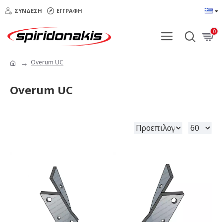
ΣΎΝΔΕΣΗ
ΕΓΓΡΑΦΉ
0
Overum UC
Overum UC