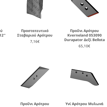
ού
Προστατευτικό
Προΰνι Αρότρου
2''
Σταβαριού Αρότρου
Kverneland 053090
Durapator Δεξί Bellota
7,16€
65,10€
Προΰνι Αρότρου
Υνί Αρότρου Μυλωνά