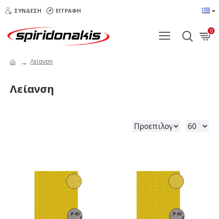
ΣΎΝΔΕΣΗ
ΕΓΓΡΑΦΉ
0
Λείανση
Λείανση