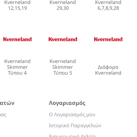
Kverneland
Kverneland
Kverneland
12,15,19
29,30
6,7,8,9,28
Kverneland
Kverneland
Skimmer
Skimmer
Διάφορα
Τύπου 4
Τύπου 5
Kverneland
λατών
Λογαριασμός
μας
Ο Λογαριασμός μου
Ιστορικό Παραγγελιών
Ενημερωτικό Δελτίο