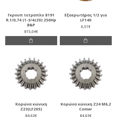
Γκρουπ τετραπλο 8191
Εξαερωτήρας 1/2 για
R.1/0,74 (1-3/4z20) 250Hp
LF140
B&P
6,51€
815,04€
Κορώνα κώνικη
Κορώνα κώνικη Ζ24 Μ6,2
Ζ23(LF205)
Comer
84,63€
84,63€