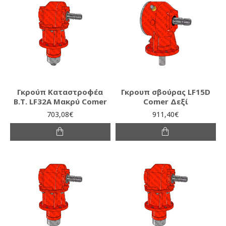
Γκρούπ Καταστροφέα
Γκρουπ σβούρας LF15D
Β.Τ. LF32A Μακρύ Comer
Comer Δεξί
703,08€
911,40€