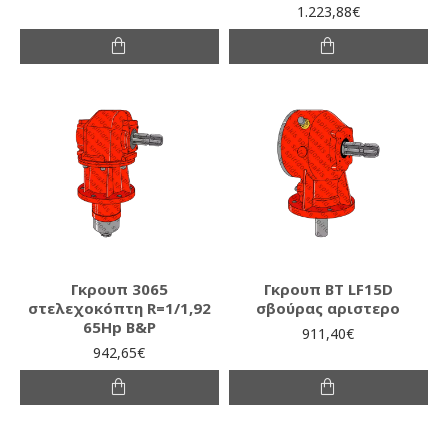
1.223,88€
Γκρουπ 3065
Γκρουπ ΒΤ LF15D
στελεχοκόπτη R=1/1,92
σβούρας αριστερο
65Hp B&P
911,40€
942,65€