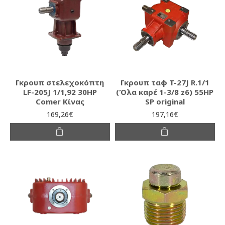
Γκρουπ στελεχοκόπτη
Γκρουπ ταφ T-27J R.1/1
LF-205J 1/1,92 30HP
(Όλα καρέ 1-3/8 z6) 55HP
Comer Κίνας
SP original
169,26€
197,16€