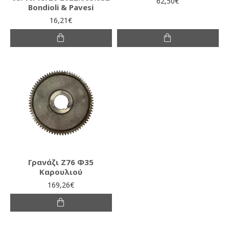
62,50€
Bondioli & Pavesi
16,21€
Γρανάζι Ζ76 Φ35
Καρουλιού
169,26€