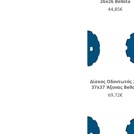
26x26 Bellota
44,85€
Δίσκος Οδοντωτός 2
37x37 Άξονας Bell
69,72€