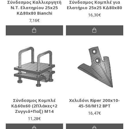
Σύνδεσμος Καλλιεργητή
Σύνδεσμος Κομπλέ για
Ν.Τ. Ελατηρίου 25x25
Ελατήριο 25x25 ΚΔ80x80
ΚΔ80x80 Bianchi
16,30€
7,16€
Σύνδεσμος Κομπλέ
Χελιδόνι Riper 200x10-
ΚΔ60x60 (2Πλάκες+2
45-50/M12 BPT
Ζυγγιά+Παξ) Μ14
16,47€
11,28€