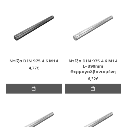
Ντίζα DIN 975 4.6 M14
Ντίζα DIN 975 4.6 M14
L=390mm
4,77€
Θερμογαλβανισμένη
6,32€