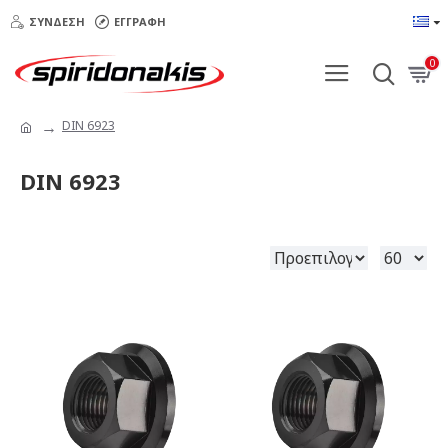
ΣΎΝΔΕΣΗ
ΕΓΓΡΑΦΉ
0
DIN 6923
DIN 6923