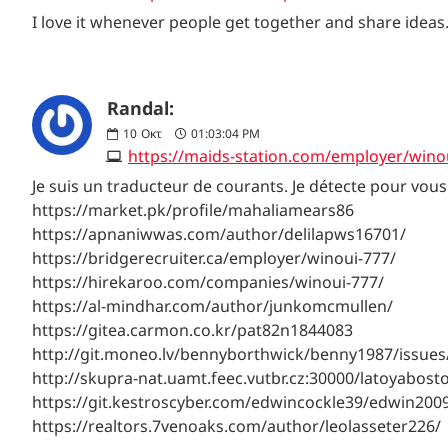
I love it whenever people get together and share ideas
Randal:
10
Οκτ
01:03:04 PM
https://maids-station.com/employer/wino
Je suis un traducteur de courants. Je détecte pour vous
https://market.pk/profile/mahaliamears86
https://apnaniwwas.com/author/delilapws16701/
https://bridgerecruiter.ca/employer/winoui-777/
https://hirekaroo.com/companies/winoui-777/
https://al-mindhar.com/author/junkomcmullen/
https://gitea.carmon.co.kr/pat82n1844083
http://git.moneo.lv/bennyborthwick/benny1987/issues
http://skupra-nat.uamt.feec.vutbr.cz:30000/latoyabos
https://git.kestroscyber.com/edwincockle39/edwin2
https://realtors.7venoaks.com/author/leolasseter226/