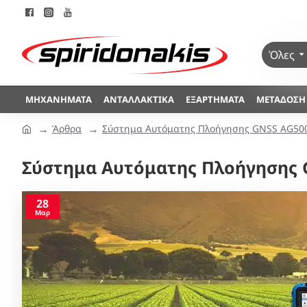
Όλες
ΜΗΧΑΝΉΜΑΤΑ
ΑΝΤΑΛΛΑΚΤΙΚΆ
ΕΞΑΡΤΉΜΑΤΑ
ΜΕΤΆΔΟΣΗ
Άρθρα
Σύστημα Αυτόματης Πλοήγησης GNSS AG50
Σύστημα Αυτόματης Πλοήγησης 
28
Μαρ