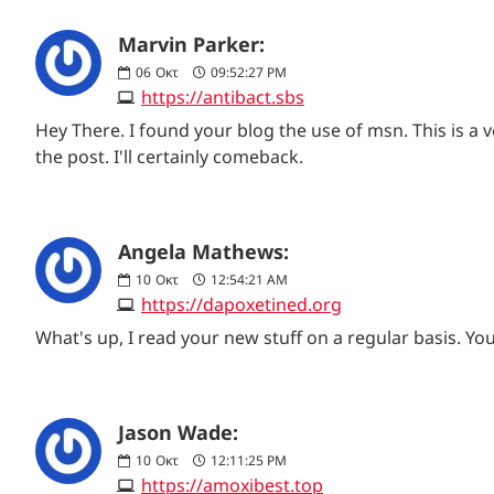
Marvin Parker:
06
Οκτ
09:52:27 PM
https://antibact.sbs
Hey There. I found your blog the use of msn. This is a v
the post. I'll certainly comeback.
Angela Mathews:
10
Οκτ
12:54:21 AM
https://dapoxetined.org
What's up, I read your new stuff on a regular basis. You
Jason Wade:
10
Οκτ
12:11:25 PM
https://amoxibest.top