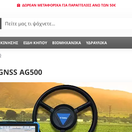
ΔΩΡΕΆΝ ΜΕΤΑΦΟΡΙΚΆ ΓΙΑ ΠΑΡΑΓΓΕΛΊΕΣ ΆΝΩ ΤΩΝ 50€
 ΚΊΝΗΣΗΣ
ΕΊΔΗ ΚΉΠΟΥ
ΒΙΟΜΗΧΑΝΙΚΆ
ΥΔΡΑΥΛΙΚΆ
0
GNSS AG500