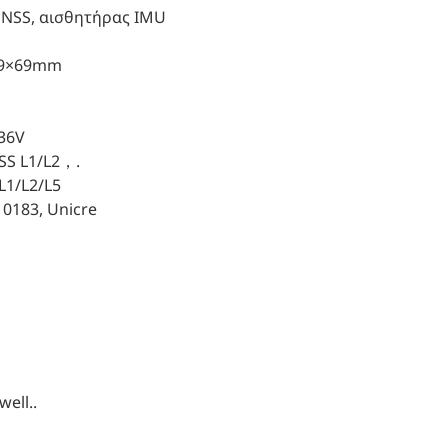
NSS, αισθητήρας IMU
79×69mm
36V
S L1/L2，.
L1/L2/L5
183, Unicre 
ell..