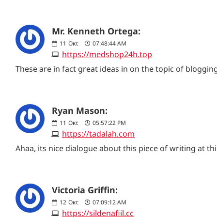
Mr. Kenneth Ortega:
11
Οκτ
07:48:44 AM
https://medshop24h.top
These are in fact great ideas in on the topic of blogg
Ryan Mason:
11
Οκτ
05:57:22 PM
https://tadalah.com
Ahaa, its nice dialogue about this piece of writing at t
Victoria Griffin:
12
Οκτ
07:09:12 AM
https://sildenafiil.cc