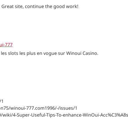
. Great site, continue the good work!
ui-777
 les slots les plus en vogue sur Winoui Casino.
/1
ton75/winoui-777.com1996/-/issues/1
009/wiki/4-Super-Useful-Tips-To-enhance-WinOui-Acc%C3%