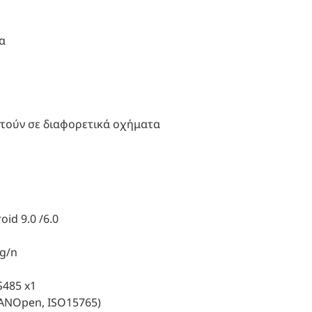
α
στούν σε διαφορετικά οχήματα
id 9.0 /6.0
/g/n
S485 x1
CANOpen, ISO15765)