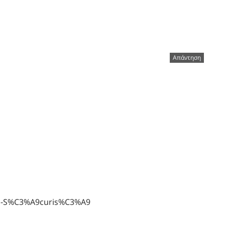
Απάντηση
A8s-S%C3%A9curis%C3%A9