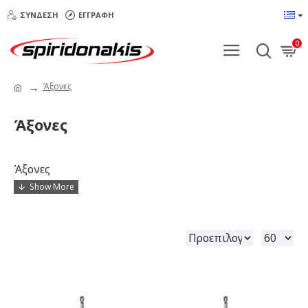
ΣΎΝΔΕΣΗ
ΕΓΓΡΑΦΉ
0
Άξονες
Άξονες
Άξονες