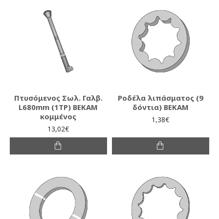
Πτυσόμενος Σωλ. Γαλβ.
Ροδέλα λιπάσματος (9
L680mm (1ΤΡ) ΒΕΚΑΜ
δόντια) ΒΕΚΑΜ
κομμένος
1,38€
13,02€