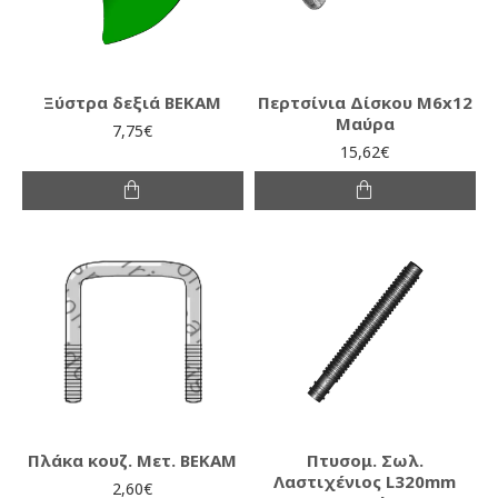
Ξύστρα δεξιά ΒΕΚΑΜ
Περτσίνια Δίσκου Μ6x12
Μαύρα
7,75€
15,62€
Πλάκα κουζ. Μετ. ΒΕΚΑΜ
Πτυσομ. Σωλ.
Λαστιχένιος L320mm
2,60€