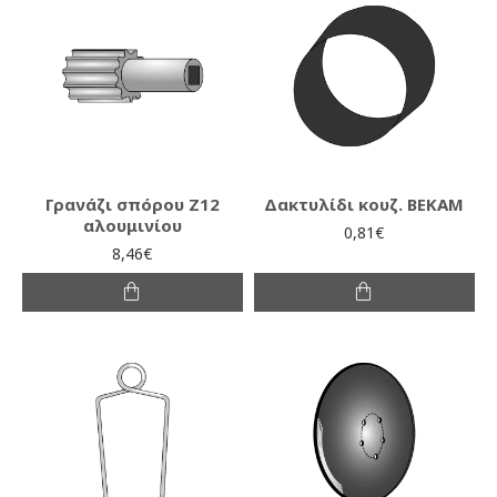
Γρανάζι σπόρου Ζ12
Δακτυλίδι κουζ. ΒΕΚΑΜ
αλουμινίου
0,81€
8,46€