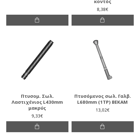
κοντός
8,38€
Πτυσομ. Σωλ.
Πτυσόμενος σωλ. Γαλβ.
Λαστιχένιος L430mm
L680mm (1ΤΡ) ΒΕΚΑΜ
μακρύς
13,02€
9,33€