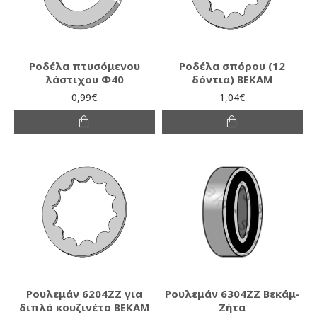
Ροδέλα πτυσόμενου
Ροδέλα σπόρου (12
λάστιχου Φ40
δόντια) ΒΕΚΑΜ
0,99€
1,04€
Ρουλεμάν 6204ΖΖ για
Ρουλεμάν 6304ΖΖ Βεκάμ-
διπλό κουζινέτο ΒΕΚΑΜ
Ζήτα