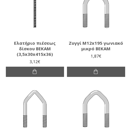
Ελατήριο πιέσεως
Ζυγγί Μ12x195 γωνιακό
δίσκου ΒΕΚΑΜ
μικρό ΒΕΚΑΜ
(3,5x30x415x36)
1,87€
3,12€