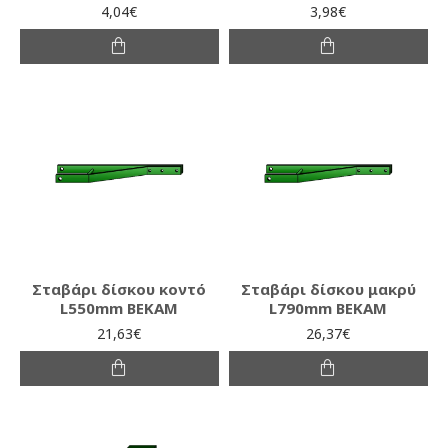
4,04€
3,98€
Σταβάρι δίσκου κοντό
Σταβάρι δίσκου μακρύ
L550mm ΒΕΚΑΜ
L790mm ΒΕΚΑΜ
21,63€
26,37€