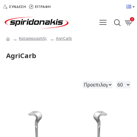
ΣΎΝΔΕΣΗ
ΕΓΓΡΑΦΉ
0
Κατασκευαστής
AgriCarb
AgriCarb