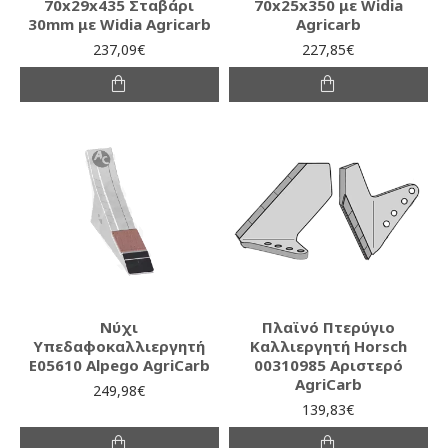
70x29x435 Σταβάρι
70x25x350 με Widia
30mm με Widia Agricarb
Agricarb
237,09€
227,85€
Νύχι
Πλαϊνό Πτερύγιο
Υπεδαφοκαλλιεργητή
Καλλιεργητή Horsch
E05610 Alpego AgriCarb
00310985 Αριστερό
AgriCarb
249,98€
139,83€