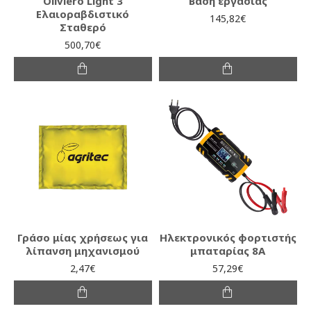
Oliviero Light 3
Βάση εργασίας
Ελαιοραβδιστικό
145,82€
Σταθερό
500,70€
Γράσο μίας χρήσεως για
Ηλεκτρονικός φορτιστής
λίπανση μηχανισμού
μπαταρίας 8Α
2,47€
57,29€